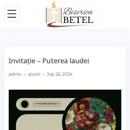
Skip
to
content
Invitație – Puterea laudei
admin
–
anunt
–
July 26, 2024