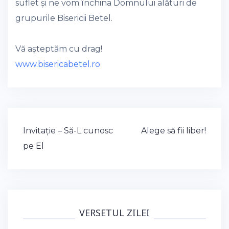
suflet și ne vom închina Domnului alături de
grupurile Bisericii Betel.
Vă așteptăm cu drag!
www.bisericabetel.ro
Post
Invitație – Să-L cunosc
Alege să fii liber!
navigation
pe El
VERSETUL ZILEI