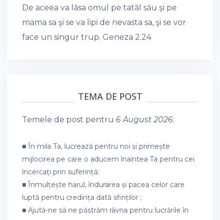
De aceea va lăsa omul pe tatăl său şi pe
mama sa şi se va lipi de nevasta sa, şi se vor
face un singur trup.
Geneza 2:24
TEMA DE POST
Temele de post pentru
6 August 2026
:
■ În mila Ta, lucrează pentru noi și primește
mijlocirea pe care o aducem înaintea Ta pentru cei
încercați prin suferință;
■ Înmulțește harul, îndurarea și pacea celor care
luptă pentru credința dată sfinților ;
■ Ajută-ne să ne păstrăm râvna pentru lucrările în