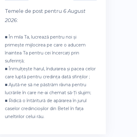
Temele de post pentru
6 August
2026
:
■ În mila Ta, lucrează pentru noi și
primește mijlocirea pe care o aducem
înaintea Ta pentru cei încercați prin
suferință;
■ Înmulțește harul, îndurarea și pacea celor
care luptă pentru credința dată sfinților ;
■ Ajută-ne să ne păstrăm râvna pentru
lucrările în care ne-ai chemat să-Ți slujim;
■ Ridică o întăritură de apărarea în jurul
caselor credincioșilor din Betel în fața
uneltirilor celui rău.