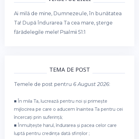
Ai milă de mine, Dumnezeule, în bunătatea
Ta! După îndurarea Ta cea mare, şterge
fărădelegile mele!
Psalmii 51:1
TEMA DE POST
Temele de post pentru
6 August 2026
:
■ În mila Ta, lucrează pentru noi și primește
mijlocirea pe care o aducem înaintea Ta pentru cei
încercați prin suferință;
■ Înmulțește harul, îndurarea și pacea celor care
luptă pentru credința dată sfinților ;