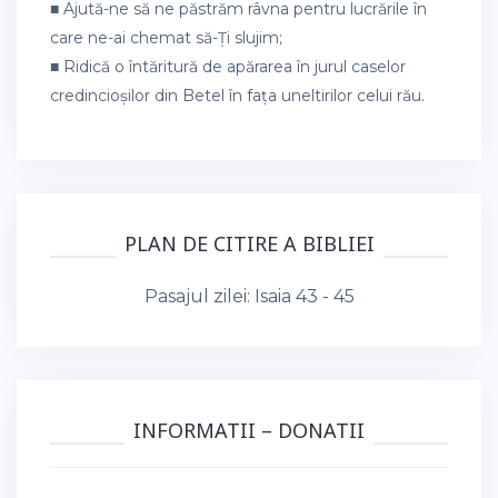
■ Ajută-ne să ne păstrăm râvna pentru lucrările în
care ne-ai chemat să-Ți slujim;
■ Ridică o întăritură de apărarea în jurul caselor
credincioșilor din Betel în fața uneltirilor celui rău.
PLAN DE CITIRE A BIBLIEI
Pasajul zilei:
Isaia 43 - 45
INFORMATII – DONATII