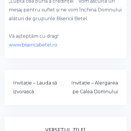
,,Lupta cea bună a credinței ”. Vom asculta un
mesaj pentru suflet și ne vom închina Domnului
alături de grupurile Bisericii Betel.
Vă așteptăm cu drag!
www.bisericabetel.ro
Post
Invitație – Lauda să
Invitație – Alergarea
navigation
izvorască
pe Calea Domnului
VERSETUL ZILEI