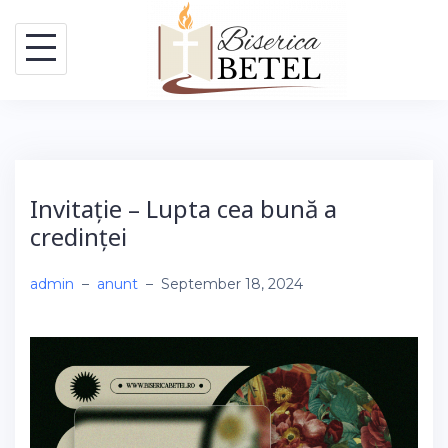
Skip
to
content
Invitație – Lupta cea bună a
credinței
admin
–
anunt
–
September 18, 2024