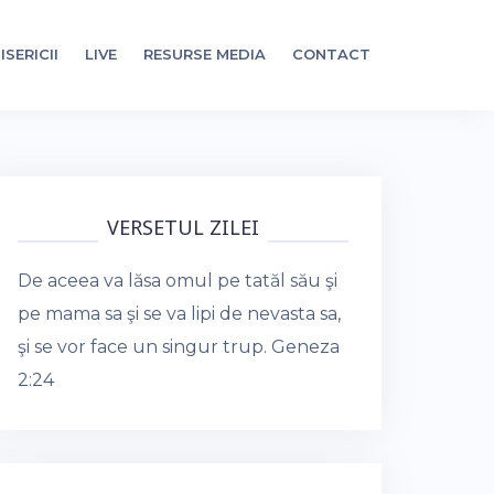
ISERICII
LIVE
RESURSE MEDIA
CONTACT
VERSETUL ZILEI
De aceea va lăsa omul pe tatăl său şi
pe mama sa şi se va lipi de nevasta sa,
şi se vor face un singur trup.
Geneza
2:24