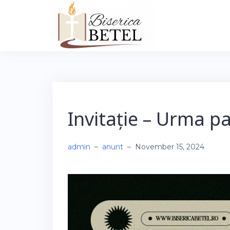
Skip
to
content
Invitație – Urma pa
admin
–
anunt
–
November 15, 2024