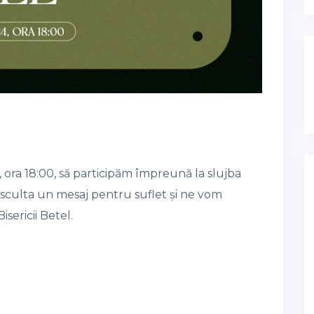
 ora 18:00, să participăm împreună la slujba
m asculta un mesaj pentru suflet și ne vom
sericii Betel.