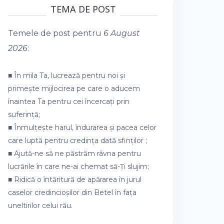
TEMA DE POST
Temele de post pentru
6 August
2026
:
■ În mila Ta, lucrează pentru noi și
primește mijlocirea pe care o aducem
înaintea Ta pentru cei încercați prin
suferință;
■ Înmulțește harul, îndurarea și pacea celor
care luptă pentru credința dată sfinților ;
■ Ajută-ne să ne păstrăm râvna pentru
lucrările în care ne-ai chemat să-Ți slujim;
■ Ridică o întăritură de apărarea în jurul
caselor credincioșilor din Betel în fața
uneltirilor celui rău.