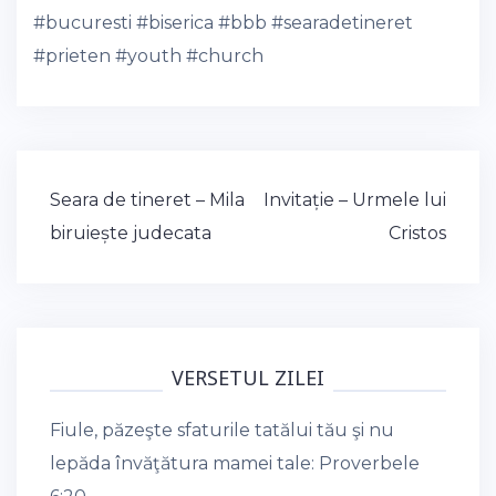
#bucuresti
#biserica
#bbb
#searadetineret
#prieten
#youth
#church
Post
Seara de tineret – Mila
Invitație – Urmele lui
navigation
biruiește judecata
Cristos
VERSETUL ZILEI
Fiule, păzeşte sfaturile tatălui tău şi nu
lepăda învăţătura mamei tale:
Proverbele