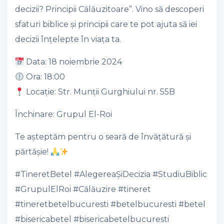
decizii? Principii Călăuzitoare”. Vino să descoperi
sfaturi biblice și principii care te pot ajuta să iei
decizii înțelepte în viața ta.
Data: 18 noiembrie 2024
Ora: 18:00
Locație: Str. Munții Gurghiului nr. 55B
Închinare: Grupul El-Roi
Te așteptăm pentru o seară de învățătură și
părtășie!
#TineretBetel
#AlegereaȘiDecizia
#StudiuBiblic
#GrupulElRoi
#Călăuzire
#tineret
#tineretbetelbucuresti
#betelbucuresti
#betel
#bisericabetel
#bisericabetelbucuresti