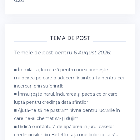
6:20
TEMA DE POST
Temele de post pentru
6 August 2026
:
■ În mila Ta, lucrează pentru noi și primește
mijlocirea pe care o aducem înaintea Ta pentru cei
încercați prin suferință;
■ Înmulțește harul, îndurarea și pacea celor care
luptă pentru credința dată sfinților ;
■ Ajută-ne să ne păstrăm râvna pentru lucrările în
care ne-ai chemat să-Ți slujim;
■ Ridică o întăritură de apărarea în jurul caselor
credincioșilor din Betel în fața uneltirilor celui rău.