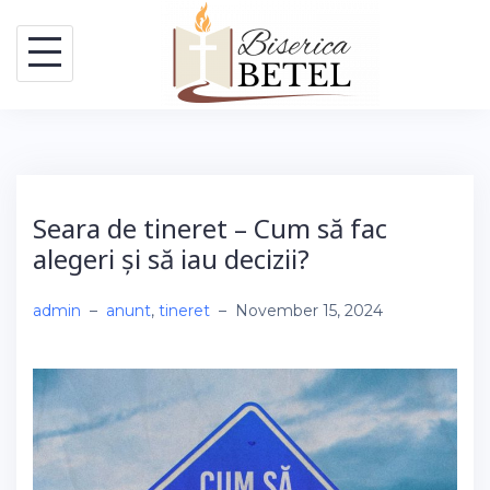
Skip
to
content
Seara de tineret – Cum să fac
alegeri și să iau decizii?
admin
–
anunt
,
tineret
–
November 15, 2024