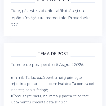
Fiule, păzeşte sfaturile tatălui tău şi nu
lepăda învăţătura mamei tale:
Proverbele
6:20
TEMA DE POST
Temele de post pentru
6 August 2026
:
■ În mila Ta, lucrează pentru noi și primește
mijlocirea pe care o aducem înaintea Ta pentru cei
încercați prin suferință;
■ Înmulțește harul, îndurarea și pacea celor care
luptă pentru credința dată sfinților ;