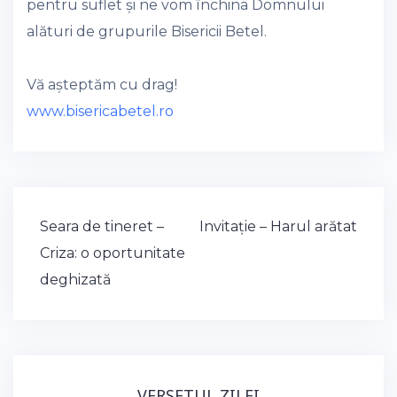
pentru suflet și ne vom închina Domnului
alături de grupurile Bisericii Betel.
Vă așteptăm cu drag!
www.bisericabetel.ro
Post
Seara de tineret –
Invitație – Harul arătat
navigation
Criza: o oportunitate
deghizată
VERSETUL ZILEI