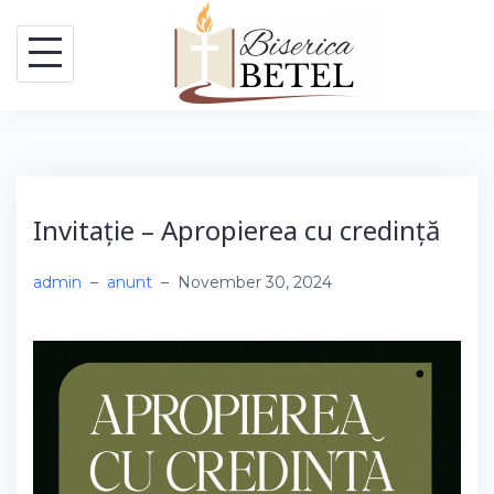
Skip
to
content
Invitație – Apropierea cu credință
admin
–
anunt
–
November 30, 2024