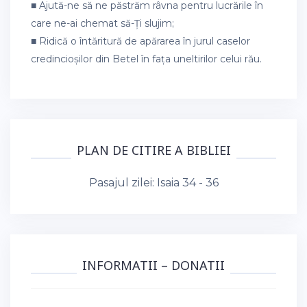
■ Ajută-ne să ne păstrăm râvna pentru lucrările în
care ne-ai chemat să-Ți slujim;
■ Ridică o întăritură de apărarea în jurul caselor
credincioșilor din Betel în fața uneltirilor celui rău.
PLAN DE CITIRE A BIBLIEI
Pasajul zilei:
Isaia 34 - 36
INFORMATII – DONATII