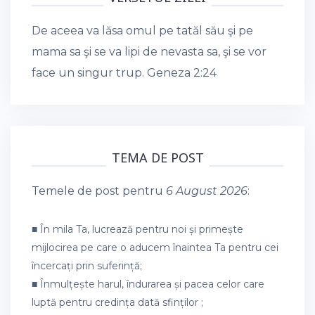
De aceea va lăsa omul pe tatăl său şi pe
mama sa şi se va lipi de nevasta sa, şi se vor
face un singur trup.
Geneza 2:24
TEMA DE POST
Temele de post pentru
6 August 2026
:
■ În mila Ta, lucrează pentru noi și primește
mijlocirea pe care o aducem înaintea Ta pentru cei
încercați prin suferință;
■ Înmulțește harul, îndurarea și pacea celor care
luptă pentru credința dată sfinților ;