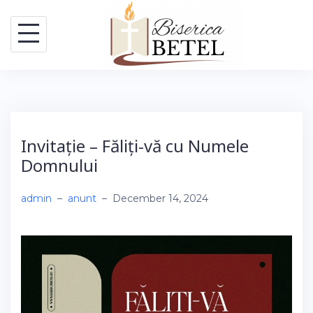
Skip
to
content
Invitație – Făliți-vă cu Numele
Domnului
admin
–
anunt
–
December 14, 2024