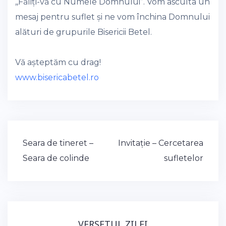
,,Făliți-vă cu Numele Domnului”. Vom asculta un
mesaj pentru suflet și ne vom închina Domnului
alături de grupurile Bisericii Betel.
Vă așteptăm cu drag!
www.bisericabetel.ro
Post
Seara de tineret –
Invitație – Cercetarea
navigation
Seara de colinde
sufletelor
VERSETUL ZILEI