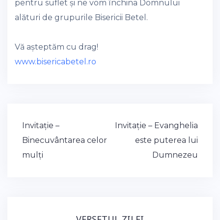
pentru suflet și ne vom închina Domnului
alături de grupurile Bisericii Betel.
Vă așteptăm cu drag!
www.bisericabetel.ro
Post
Invitație –
Invitație – Evanghelia
navigation
Binecuvântarea celor
este puterea lui
mulți
Dumnezeu
VERSETUL ZILEI