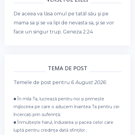
De aceea va lăsa omul pe tatăl său şi pe
mama sa şi se va lipi de nevasta sa, şi se vor
face un singur trup.
Geneza 2:24
TEMA DE POST
Temele de post pentru
6 August 2026
:
■ În mila Ta, lucrează pentru noi și primește
mijlocirea pe care o aducem înaintea Ta pentru cei
încercați prin suferință;
■ Înmulțește harul, îndurarea și pacea celor care
luptă pentru credința dată sfinților ;