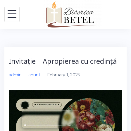
Skip
to
content
Invitație – Apropierea cu credință
admin
–
anunt
–
February 1, 2025