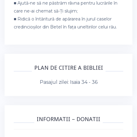
■ Ajută-ne să ne păstrăm râvna pentru lucrările în
care ne-ai chemat să-Ți slujim;
■ Ridică o întăritură de apărarea în jurul caselor
credincioșilor din Betel în fața uneltirilor celui rău.
PLAN DE CITIRE A BIBLIEI
Pasajul zilei:
Isaia 34 - 36
INFORMATII – DONATII