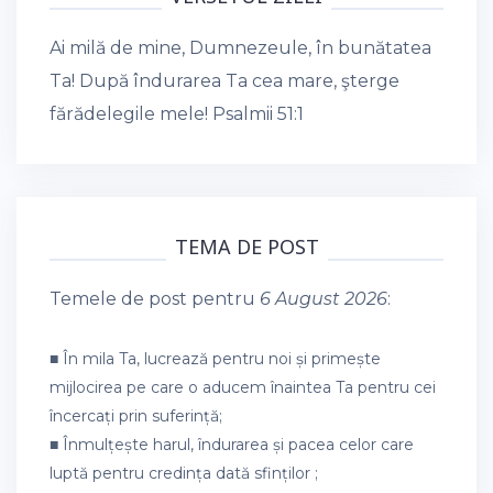
Ai milă de mine, Dumnezeule, în bunătatea
Ta! După îndurarea Ta cea mare, şterge
fărădelegile mele!
Psalmii 51:1
TEMA DE POST
Temele de post pentru
6 August 2026
:
■ În mila Ta, lucrează pentru noi și primește
mijlocirea pe care o aducem înaintea Ta pentru cei
încercați prin suferință;
■ Înmulțește harul, îndurarea și pacea celor care
luptă pentru credința dată sfinților ;