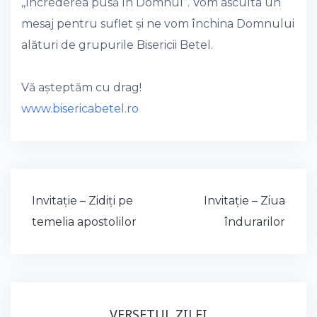
,,Încrederea pusă în Domnul”. Vom asculta un
mesaj pentru suflet și ne vom închina Domnului
alături de grupurile Bisericii Betel.
Vă așteptăm cu drag!
www.bisericabetel.ro
Post
Invitație – Zidiți pe
Invitație – Ziua
navigation
temelia apostolilor
îndurarilor
VERSETUL ZILEI