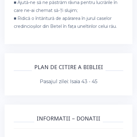
■ Ajută-ne să ne păstrăm râvna pentru lucrările în
care ne-ai chemat să-Ți slujim;
■ Ridică o întăritură de apărarea în jurul caselor
credincioșilor din Betel în fața uneltirilor celui rău.
PLAN DE CITIRE A BIBLIEI
Pasajul zilei:
Isaia 43 - 45
INFORMATII – DONATII