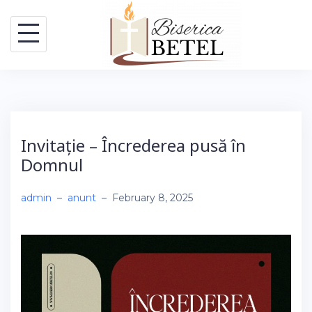
Skip
to
content
Invitație – Încrederea pusă în
Domnul
admin
–
anunt
–
February 8, 2025