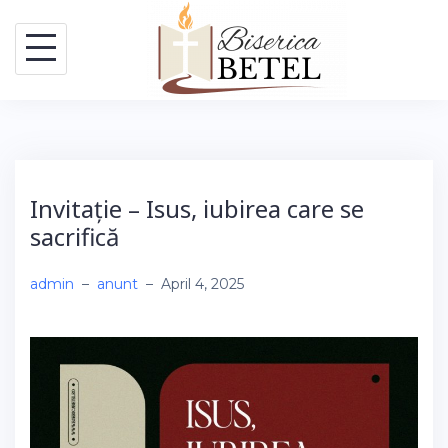
Skip
to
content
Invitație – Isus, iubirea care se
sacrifică
admin
–
anunt
–
April 4, 2025