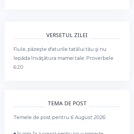
VERSETUL ZILEI
Fiule, păzeşte sfaturile tatălui tău şi nu
lepăda învăţătura mamei tale:
Proverbele
6:20
TEMA DE POST
Temele de post pentru
6 August 2026
:
■ În mila Ta, lucrează pentru noi și primește