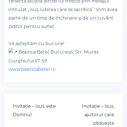
reflecta asupra jertfei lui Hristos prin mesajul
intitulat „Isus, iubirea care se sacrifică”. Vom avea
parte de un timp de închinare și de un cuvânt
ziditor pentru suflet.
Vă așteptăm cu bucurie!
Biserica Betel București, Str. Munții
Gurghiului 57-59
www.bisericabetel.ro
Post
Invitație – Isus, este
Invitație – Isus,
navigation
Domnul
ajutorul care
izbăvește