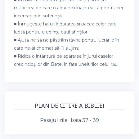
mijlocirea pe care o aducem înaintea Ta pentru cei
încercați prin suferință;
■ Înmulțește harul, îndurarea și pacea celor care
luptă pentru credința dată sfinților ;
■ Ajută-ne să ne păstrăm râvna pentru lucrările în
care ne-ai chemat să-Ți slujim;
■ Ridică o întăritură de apărarea în jurul caselor
credincioșilor din Betel în fața uneltirilor celui rău.
PLAN DE CITIRE A BIBLIEI
Pasajul zilei:
Isaia 37 - 39