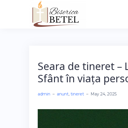
Skip
to
content
Seara de tineret –
Sfânt în viața pers
admin
–
anunt
,
tineret
–
May 24, 2025