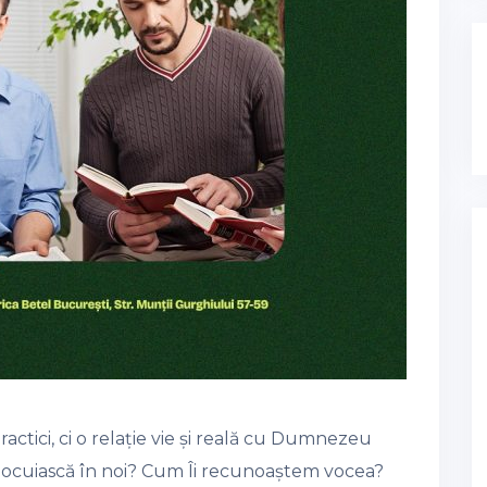
ractici, ci o relație vie și reală cu Dumnezeu
 locuiască în noi? Cum Îi recunoaștem vocea?