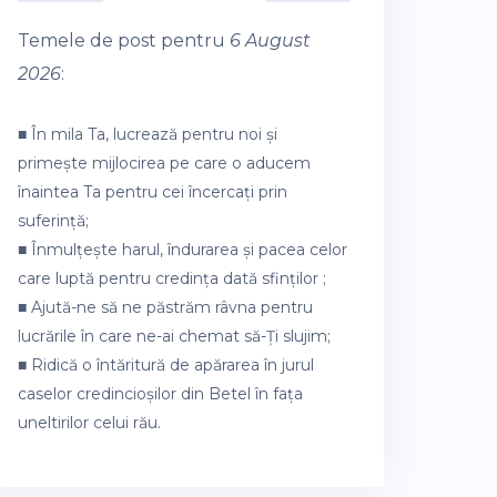
Temele de post pentru
6 August
2026
:
■ În mila Ta, lucrează pentru noi și
primește mijlocirea pe care o aducem
înaintea Ta pentru cei încercați prin
suferință;
■ Înmulțește harul, îndurarea și pacea celor
care luptă pentru credința dată sfinților ;
■ Ajută-ne să ne păstrăm râvna pentru
lucrările în care ne-ai chemat să-Ți slujim;
■ Ridică o întăritură de apărarea în jurul
caselor credincioșilor din Betel în fața
uneltirilor celui rău.