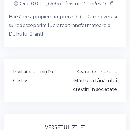
Ora 10:00 –
„Duhul dovedește adevărul”
Hai să ne apropiem împreună de Dumnezeu și
să redescoperim lucrarea transformatoare a
Duhului Sfânt!
Post
Invitație – Uniți în
Seara de tineret –
navigation
Cristos
Mărturia tânărului
creștin în societate
VERSETUL ZILEI