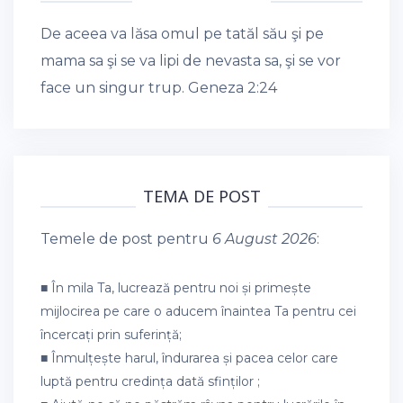
De aceea va lăsa omul pe tatăl său şi pe
mama sa şi se va lipi de nevasta sa, şi se vor
face un singur trup.
Geneza 2:24
TEMA DE POST
Temele de post pentru
6 August 2026
:
■ În mila Ta, lucrează pentru noi și primește
mijlocirea pe care o aducem înaintea Ta pentru cei
încercați prin suferință;
■ Înmulțește harul, îndurarea și pacea celor care
luptă pentru credința dată sfinților ;