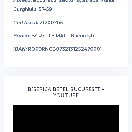
Adresa:
București, Sector 6, Strada Munții
Gurghiului 57-59
Cod fiscal:
21200265
Banca:
BCR CITY MALL București
IBAN:
RO09RNCB0732131252470001
BISERICA BETEL BUCURESTI –
YOUTUBE