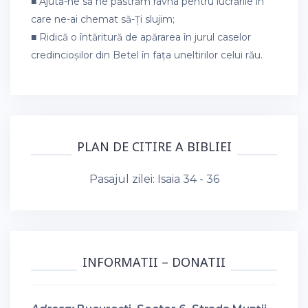
■ Ajută-ne să ne păstrăm râvna pentru lucrările în
care ne-ai chemat să-Ți slujim;
■ Ridică o întăritură de apărarea în jurul caselor
credincioșilor din Betel în fața uneltirilor celui rău.
PLAN DE CITIRE A BIBLIEI
Pasajul zilei:
Isaia 34 - 36
INFORMATII – DONATII