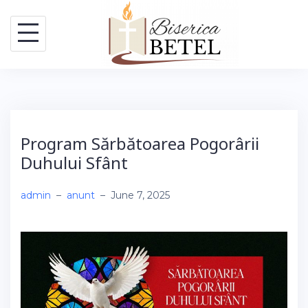
Skip
to
content
Program Sărbătoarea Pogorârii
Duhului Sfânt
admin
–
anunt
–
June 7, 2025