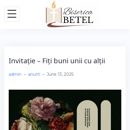
Skip
to
content
Invitație – Fiți buni unii cu alții
admin
–
anunt
–
June 13, 2025