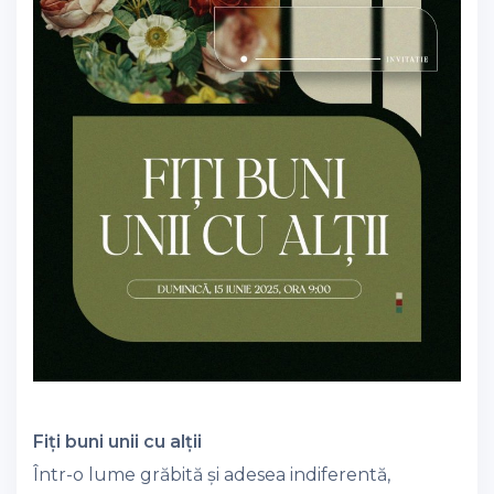
Fiți buni unii cu alții
Într-o lume grăbită și adesea indiferentă,