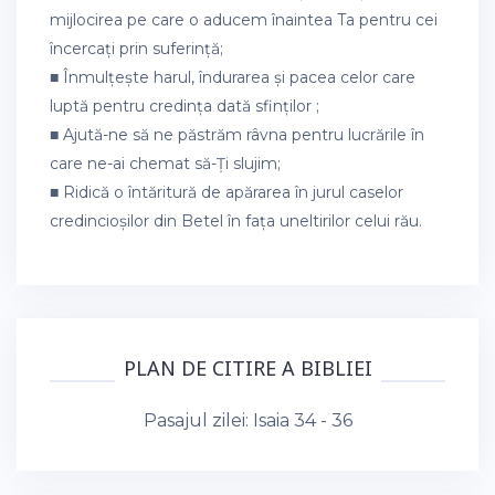
mijlocirea pe care o aducem înaintea Ta pentru cei
încercați prin suferință;
■ Înmulțește harul, îndurarea și pacea celor care
luptă pentru credința dată sfinților ;
■ Ajută-ne să ne păstrăm râvna pentru lucrările în
care ne-ai chemat să-Ți slujim;
■ Ridică o întăritură de apărarea în jurul caselor
credincioșilor din Betel în fața uneltirilor celui rău.
PLAN DE CITIRE A BIBLIEI
Pasajul zilei:
Isaia 34 - 36