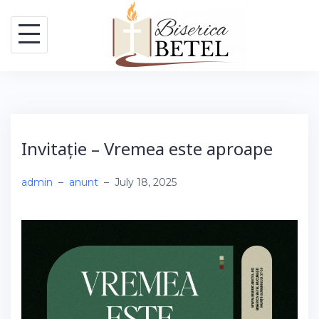
Skip
to
content
Invitație – Vremea este aproape
admin
–
anunt
–
July 18, 2025