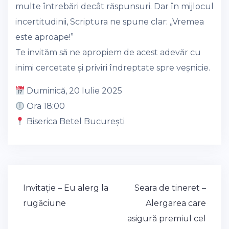
multe întrebări decât răspunsuri. Dar în mijlocul
incertitudinii, Scriptura ne spune clar: „Vremea
este aproape!”
Te invităm să ne apropiem de acest adevăr cu
inimi cercetate și priviri îndreptate spre veșnicie.
Duminică, 20 Iulie 2025
Ora 18:00
Biserica Betel București
Post
Invitație – Eu alerg la
Seara de tineret –
navigation
rugăciune
Alergarea care
asigură premiul cel