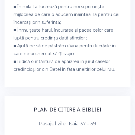
■ În mila Ta, lucrează pentru noi și primește
mijlocirea pe care o aducem înaintea Ta pentru cei
încercați prin suferință;
■ Înmulțește harul, îndurarea și pacea celor care
luptă pentru credința dată sfinților ;
■ Ajută-ne să ne păstrăm râvna pentru lucrările în
care ne-ai chemat să-Ți slujim;
■ Ridică o întăritură de apărarea în jurul caselor
credincioșilor din Betel în fața uneltirilor celui rău.
PLAN DE CITIRE A BIBLIEI
Pasajul zilei:
Isaia 37 - 39