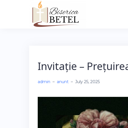
Skip
to
content
Invitație – Prețuire
admin
–
anunt
–
July 25, 2025