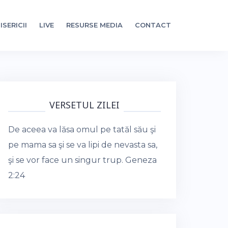
ISERICII
LIVE
RESURSE MEDIA
CONTACT
VERSETUL ZILEI
De aceea va lăsa omul pe tatăl său şi
pe mama sa şi se va lipi de nevasta sa,
şi se vor face un singur trup.
Geneza
2:24