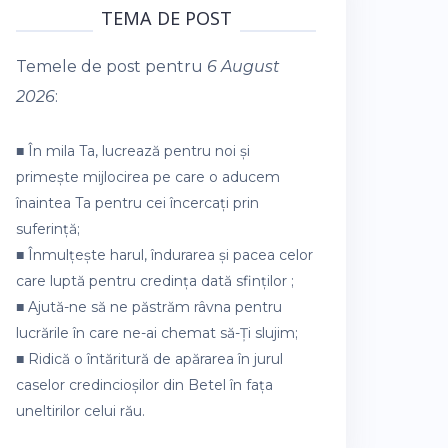
TEMA DE POST
Temele de post pentru
6 August
2026
:
■ În mila Ta, lucrează pentru noi și
primește mijlocirea pe care o aducem
înaintea Ta pentru cei încercați prin
suferință;
■ Înmulțește harul, îndurarea și pacea celor
care luptă pentru credința dată sfinților ;
■ Ajută-ne să ne păstrăm râvna pentru
lucrările în care ne-ai chemat să-Ți slujim;
■ Ridică o întăritură de apărarea în jurul
caselor credincioșilor din Betel în fața
uneltirilor celui rău.