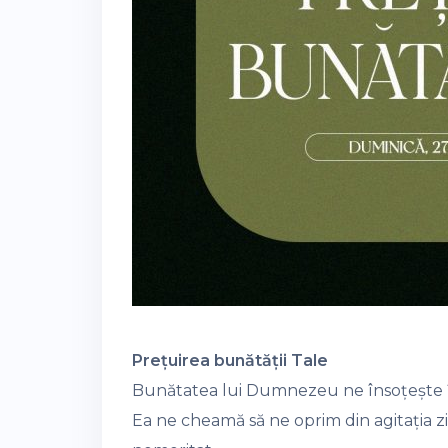
Prețuirea bunătății Tale
Bunătatea lui Dumnezeu ne însoțește în
Ea ne cheamă să ne oprim din agitația z