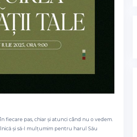
 fiecare pas, chiar și atunci când nu o vedem.
ilnică și să-I mulțumim pentru harul Său