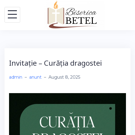
Skip
to
content
Invitație – Curăția dragostei
admin
–
anunt
–
August 8, 2025