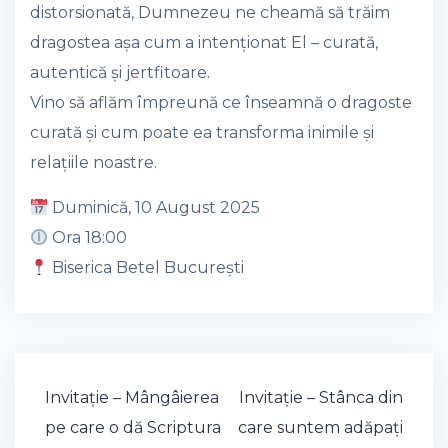
distorsionată, Dumnezeu ne cheamă să trăim
dragostea așa cum a intenționat El – curată,
autentică și jertfitoare.
Vino să aflăm împreună ce înseamnă o dragoste
curată și cum poate ea transforma inimile și
relațiile noastre.
Duminică, 10 August 2025
Ora 18:00
Biserica Betel București
Post
Invitație – Mângâierea
Invitație – Stânca din
navigation
pe care o dă Scriptura
care suntem adăpați