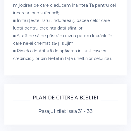
mijlocirea pe care o aducem înaintea Ta pentru cei
încercați prin suferință;
■ Înmulțește harul, îndurarea și pacea celor care
luptă pentru credința dată sfinților ;
■ Ajută-ne să ne păstrăm râvna pentru lucrările în
care ne-ai chemat să-Ți slujim;
■ Ridică o întăritură de apărarea în jurul caselor
credincioșilor din Betel în fața uneltirilor celui rău.
PLAN DE CITIRE A BIBLIEI
Pasajul zilei:
Isaia 31 - 33