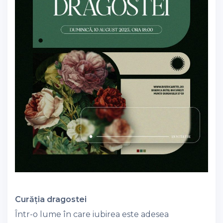
Curăția dragostei
Într-o lume în care iubirea este adesea