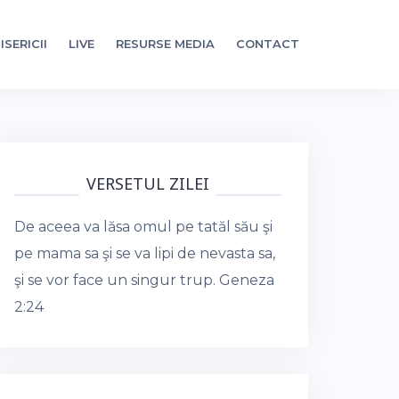
ISERICII
LIVE
RESURSE MEDIA
CONTACT
VERSETUL ZILEI
De aceea va lăsa omul pe tatăl său şi
pe mama sa şi se va lipi de nevasta sa,
şi se vor face un singur trup.
Geneza
2:24