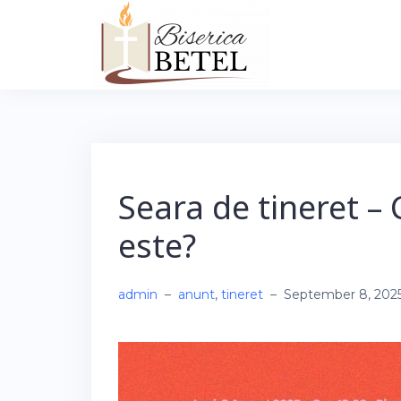
Skip
to
content
Seara de tineret – 
este?
admin
–
anunt
,
tineret
–
September 8, 202