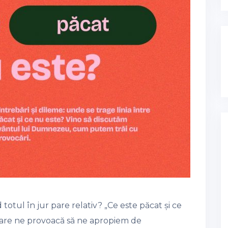
otul în jur pare relativ? „Ce este păcat și ce
 care ne provoacă să ne apropiem de