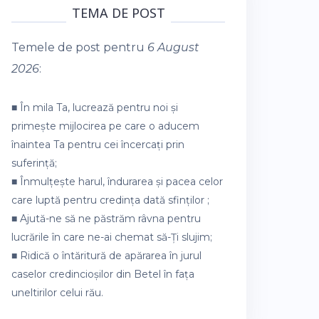
TEMA DE POST
Temele de post pentru
6 August
2026
:
■ În mila Ta, lucrează pentru noi și
primește mijlocirea pe care o aducem
înaintea Ta pentru cei încercați prin
suferință;
■ Înmulțește harul, îndurarea și pacea celor
care luptă pentru credința dată sfinților ;
■ Ajută-ne să ne păstrăm râvna pentru
lucrările în care ne-ai chemat să-Ți slujim;
■ Ridică o întăritură de apărarea în jurul
caselor credincioșilor din Betel în fața
uneltirilor celui rău.