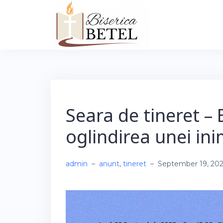
Skip
to
content
Seara de tineret –
oglindirea unei in
admin
–
anunt
,
tineret
–
September 19, 20