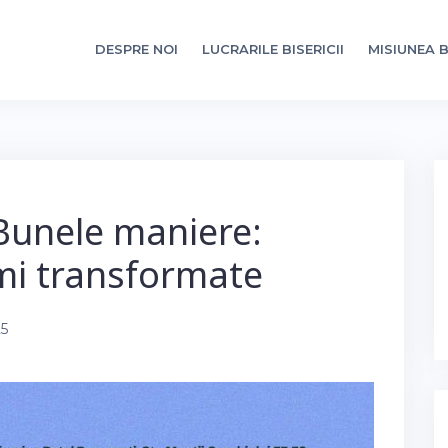
DESPRE NOI
LUCRARILE BISERICII
MISIUNEA B
 Bunele maniere:
imi transformate
25