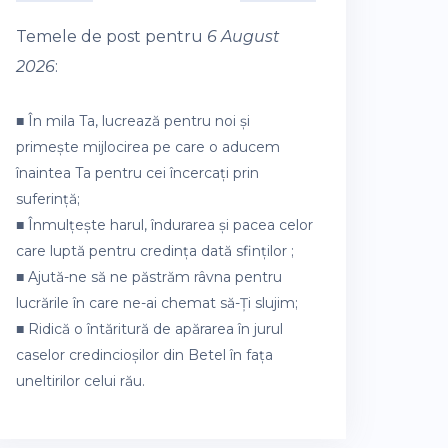
Temele de post pentru
6 August
2026
:
■ În mila Ta, lucrează pentru noi și
primește mijlocirea pe care o aducem
înaintea Ta pentru cei încercați prin
suferință;
■ Înmulțește harul, îndurarea și pacea celor
care luptă pentru credința dată sfinților ;
■ Ajută-ne să ne păstrăm râvna pentru
lucrările în care ne-ai chemat să-Ți slujim;
■ Ridică o întăritură de apărarea în jurul
caselor credincioșilor din Betel în fața
uneltirilor celui rău.