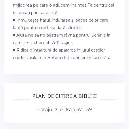
mijlocirea pe care o aducem înaintea Ta pentru cei
încercați prin suferință;
■ Înmulțește harul, îndurarea și pacea celor care
luptă pentru credința dată sfinților ;
■ Ajută-ne să ne păstrăm râvna pentru lucrările în
care ne-ai chemat să-Ți slujim;
■ Ridică o întăritură de apărarea în jurul caselor
credincioșilor din Betel în fața uneltirilor celui rău.
PLAN DE CITIRE A BIBLIEI
Pasajul zilei:
Isaia 37 - 39