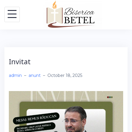
Skip
to
content
Invitat
admin
–
anunt
–
October 18, 2025