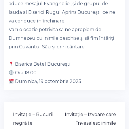
aduce mesajul Evangheliei, și de grupul de
laudă al Bisericii Rugul Aprins București, ce ne
va conduce în închinare.
Va fi o ocazie potrivită să ne apropiem de
Dumnezeu cu inimile deschise și să fim întăriți
prin Cuvântul Său și prin cântare.
Biserica Betel București
Ora 18:00
Duminică, 19 octombrie 2025
Post
Invitație – Bucurii
Invitație – Izvoare care
navigation
negrăite
înveselesc inimile