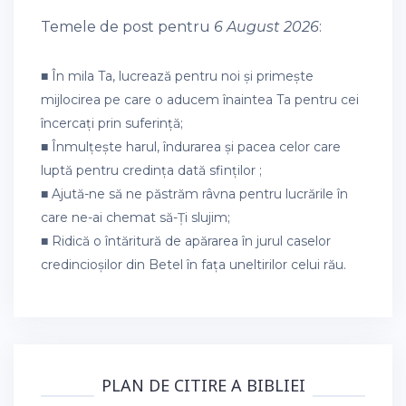
Temele de post pentru
6 August 2026
:
■ În mila Ta, lucrează pentru noi și primește
mijlocirea pe care o aducem înaintea Ta pentru cei
încercați prin suferință;
■ Înmulțește harul, îndurarea și pacea celor care
luptă pentru credința dată sfinților ;
■ Ajută-ne să ne păstrăm râvna pentru lucrările în
care ne-ai chemat să-Ți slujim;
■ Ridică o întăritură de apărarea în jurul caselor
credincioșilor din Betel în fața uneltirilor celui rău.
PLAN DE CITIRE A BIBLIEI