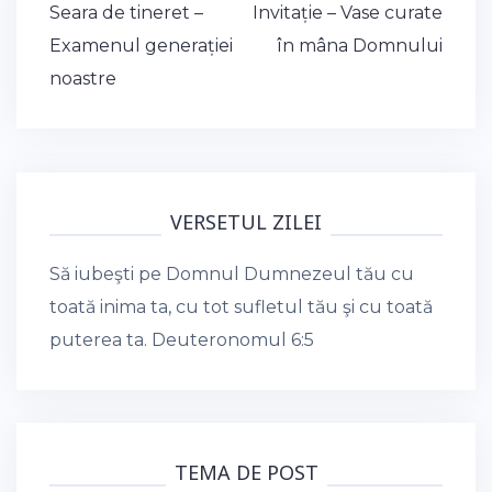
Post
Seara de tineret –
Invitație – Vase curate
navigation
Examenul generației
în mâna Domnului
noastre
VERSETUL ZILEI
Să iubeşti pe Domnul Dumnezeul tău cu
toată inima ta, cu tot sufletul tău şi cu toată
puterea ta.
Deuteronomul 6:5
TEMA DE POST