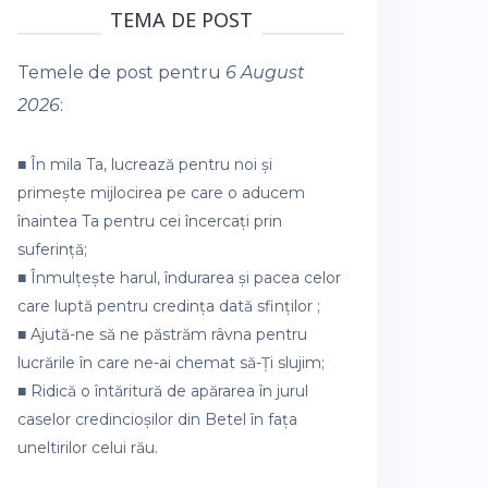
TEMA DE POST
Temele de post pentru
6 August
2026
:
■ În mila Ta, lucrează pentru noi și
primește mijlocirea pe care o aducem
înaintea Ta pentru cei încercați prin
suferință;
■ Înmulțește harul, îndurarea și pacea celor
care luptă pentru credința dată sfinților ;
■ Ajută-ne să ne păstrăm râvna pentru
lucrările în care ne-ai chemat să-Ți slujim;
■ Ridică o întăritură de apărarea în jurul
caselor credincioșilor din Betel în fața
uneltirilor celui rău.