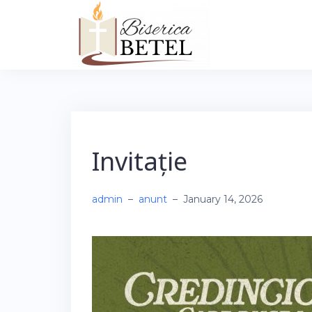
Skip
to
content
Invitație
admin
–
anunt
–
January 14, 2026