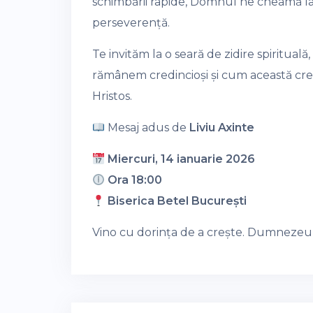
schimbării rapide, Domnul ne cheamă la 
perseverență.
Te invităm la o seară de zidire spiritua
rămânem credincioși și cum această cre
Hristos.
Mesaj adus de
Liviu Axinte
Miercuri, 14 ianuarie 2026
Ora 18:00
Biserica Betel București
Vino cu dorința de a crește. Dumnezeu 