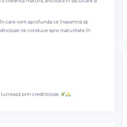
o credință matură, ancorată în ascultare și
lă, în care vom aprofunda ce înseamnă să
dincioșie ne conduce spre maturitate în
lucrează prin credincioșie.