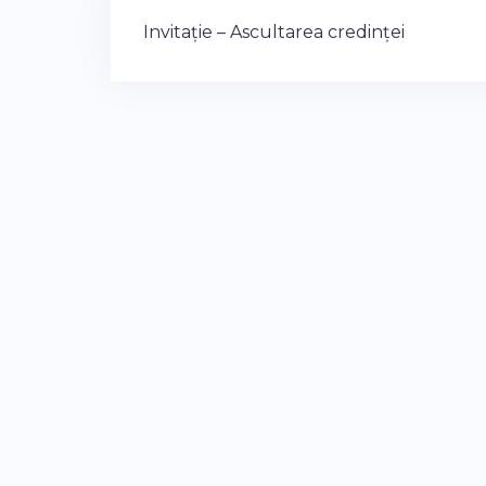
Post
Invitație – Ascultarea credinței
navigation