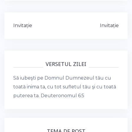
Post
Invitație
Invitație
navigation
VERSETUL ZILEI
Să iubeşti pe Domnul Dumnezeul tău cu
toată inima ta, cu tot sufletul tău şi cu toată
puterea ta.
Deuteronomul 6:5
TEMA DE POST