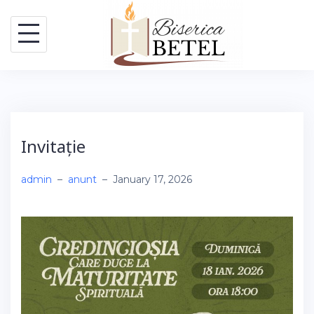
Skip
to
content
Invitație
admin
–
anunt
–
January 17, 2026