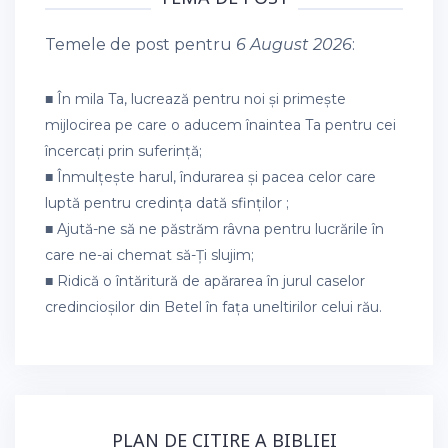
Temele de post pentru
6 August 2026
:
■ În mila Ta, lucrează pentru noi și primește
mijlocirea pe care o aducem înaintea Ta pentru cei
încercați prin suferință;
■ Înmulțește harul, îndurarea și pacea celor care
luptă pentru credința dată sfinților ;
■ Ajută-ne să ne păstrăm râvna pentru lucrările în
care ne-ai chemat să-Ți slujim;
■ Ridică o întăritură de apărarea în jurul caselor
credincioșilor din Betel în fața uneltirilor celui rău.
PLAN DE CITIRE A BIBLIEI