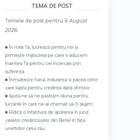
TEMA DE POST
Temele de post pentru
6 August
2026
:
■ În mila Ta, lucrează pentru noi și
primește mijlocirea pe care o aducem
înaintea Ta pentru cei încercați prin
suferință;
■ Înmulțește harul, îndurarea și pacea celor
care luptă pentru credința dată sfinților ;
■ Ajută-ne să ne păstrăm râvna pentru
lucrările în care ne-ai chemat să-Ți slujim;
■ Ridică o întăritură de apărarea în jurul
caselor credincioșilor din Betel în fața
uneltirilor celui rău.