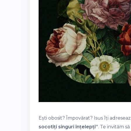
Ești obosit? Împovărat? Isus îți adresea
socotiți singuri înțelepți”
. Te invităm 