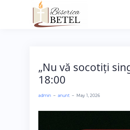
Skip
to
content
„Nu vă socotiți sing
18:00
admin
–
anunt
–
May 1, 2026