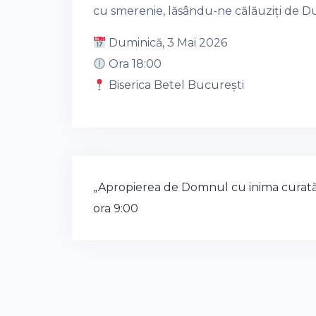
cu smerenie, lăsându-ne călăuziți de D
Duminică, 3 Mai 2026
Ora 18:00
Biserica Betel București
Post
„Apropierea de Domnul cu inima curată
navigation
ora 9:00