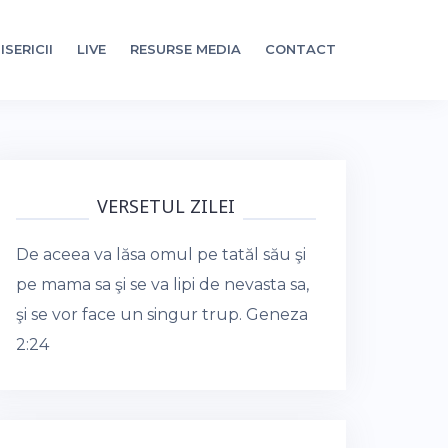
ISERICII
LIVE
RESURSE MEDIA
CONTACT
VERSETUL ZILEI
De aceea va lăsa omul pe tatăl său şi
pe mama sa şi se va lipi de nevasta sa,
şi se vor face un singur trup.
Geneza
2:24