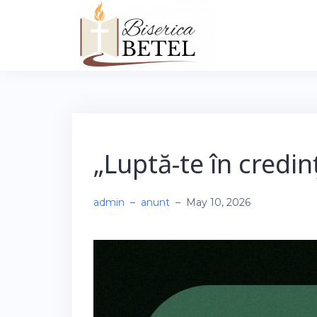
Skip
to
content
„Luptă-te în credin
admin
–
anunt
–
May 10, 2026