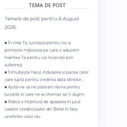
TEMA DE POST
Temele de post pentru
6 August
2026
:
■ În mila Ta, lucrează pentru noi și
primește mijlocirea pe care o aducem
înaintea Ta pentru cei încercați prin
suferință;
■ Înmulțește harul, îndurarea și pacea celor
care luptă pentru credința dată sfinților ;
■ Ajută-ne să ne păstrăm râvna pentru
lucrările în care ne-ai chemat să-Ți slujim;
■ Ridică o întăritură de apărarea în jurul
caselor credincioșilor din Betel în fața
uneltirilor celui rău.