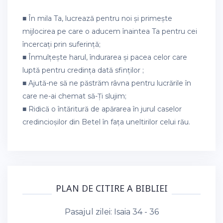
■ În mila Ta, lucrează pentru noi și primește
mijlocirea pe care o aducem înaintea Ta pentru cei
încercați prin suferință;
■ Înmulțește harul, îndurarea și pacea celor care
luptă pentru credința dată sfinților ;
■ Ajută-ne să ne păstrăm râvna pentru lucrările în
care ne-ai chemat să-Ți slujim;
■ Ridică o întăritură de apărarea în jurul caselor
credincioșilor din Betel în fața uneltirilor celui rău.
PLAN DE CITIRE A BIBLIEI
Pasajul zilei:
Isaia 34 - 36