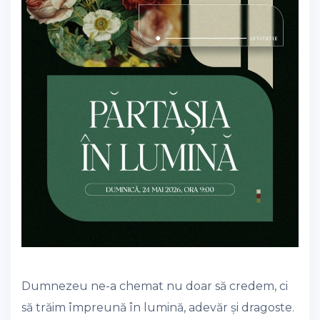
Dumnezeu ne-a chemat nu doar să credem, ci
să trăim împreună în lumină, adevăr și dragoste.