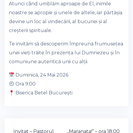
Atunci când umblăm aproape de El, inimile
noastre se apropie și unele de altele, iar părtășia
devine un loc al vindecării, al bucuriei și al
creșterii spirituale.
Te invităm să descoperim împreună frumusețea
unei vieți trăite în prezența lui Dumnezeu și în
comuniune autentică unii cu alții.
Duminică, 24 Mai 2026
Ora 9:00
Biserica Betel București
Post
Invitat – Pastorul
„Maranata!” – ora 18:00