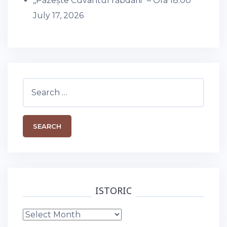
,,Păzește Cuvântul răbdării” – Ora 18:00
July 17, 2026
Search
for:
ISTORIC
Istoric