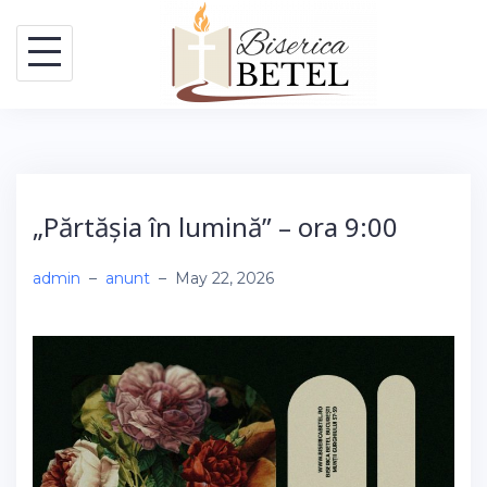
Skip
to
content
„Părtășia în lumină” – ora 9:00
admin
–
anunt
–
May 22, 2026