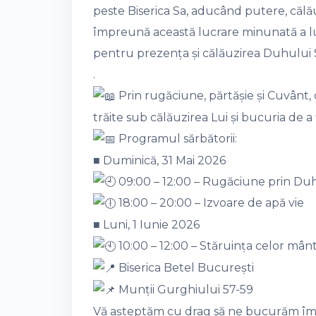
peste Biserica Sa, aducând putere, călău
împreună această lucrare minunată a l
pentru prezența și călăuzirea Duhului 
.
Prin rugăciune, părtășie și Cuvânt,
trăite sub călăuzirea Lui și bucuria de a
Programul sărbătorii:
■ Duminică, 31 Mai 2026
09:00 – 12:00 – Rugăciune prin Du
18:00 – 20:00 – Izvoare de apă vie
■ Luni, 1 Iunie 2026
10:00 – 12:00 – Stăruința celor mânt
Biserica Betel București
Munții Gurghiului 57-59
Vă așteptăm cu drag să ne bucurăm împ