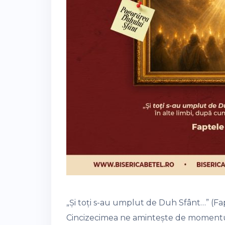
„Și toți s-au umplut de Duh Sfânt…” (Fap
Cincizecimea ne amintește de momentu