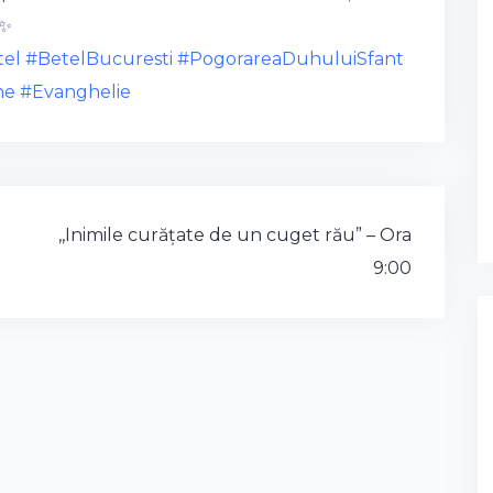
tel
#BetelBucuresti
#PogorareaDuhuluiSfant
ne
#Evanghelie
,,Inimile curățate de un cuget rău” – Ora
9:00