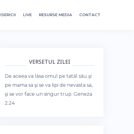
ISERICII
LIVE
RESURSE MEDIA
CONTACT
VERSETUL ZILEI
De aceea va lăsa omul pe tatăl său şi
pe mama sa şi se va lipi de nevasta sa,
şi se vor face un singur trup.
Geneza
2:24