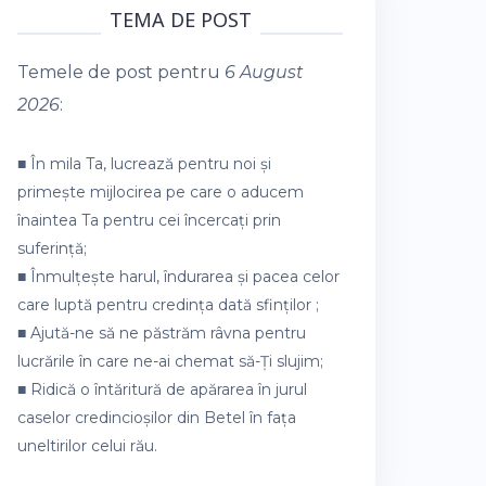
TEMA DE POST
Temele de post pentru
6 August
2026
:
■ În mila Ta, lucrează pentru noi și
primește mijlocirea pe care o aducem
înaintea Ta pentru cei încercați prin
suferință;
■ Înmulțește harul, îndurarea și pacea celor
care luptă pentru credința dată sfinților ;
■ Ajută-ne să ne păstrăm râvna pentru
lucrările în care ne-ai chemat să-Ți slujim;
■ Ridică o întăritură de apărarea în jurul
caselor credincioșilor din Betel în fața
uneltirilor celui rău.