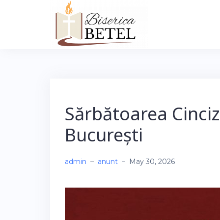
Skip
to
content
Sărbătoarea Cincize
București
admin
–
anunt
–
May 30, 2026