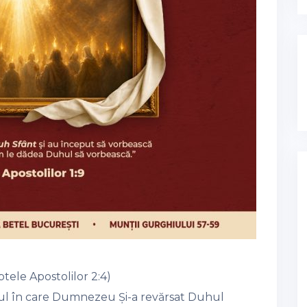
tele Apostolilor 2:4)
l în care Dumnezeu Și-a revărsat Duhul