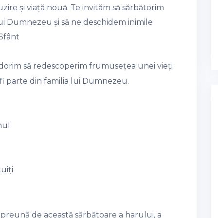
zire și viață nouă. Te invităm să sărbătorim
ui Dumnezeu și să ne deschidem inimile
Sfânt
 dorim să redescoperim frumusețea unei vieți
 fi parte din familia lui Dumnezeu.
hul
uiți
reună de această sărbătoare a harului, a