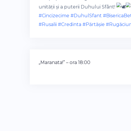
unității și a puterii Duhului Sfânt!
#Cincizecime
#DuhulSfant
#BisericaBe
#Rusalii
#Credinta
#Părtășie
#Rugăciu
Post
„Maranata!” – ora 18:00
navigation