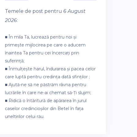
Temele de post pentru
6 August
2026
:
■ În mila Ta, lucrează pentru noi și
primește mijlocirea pe care o aducem
înaintea Ta pentru cei încercați prin
suferință;
■ Înmulțește harul, îndurarea și pacea celor
care luptă pentru credința dată sfinților ;
■ Ajută-ne să ne păstrăm râvna pentru
lucrările în care ne-ai chemat să-Ți slujim;
■ Ridică o întăritură de apărarea în jurul
caselor credincioșilor din Betel în fața
uneltirilor celui rău.