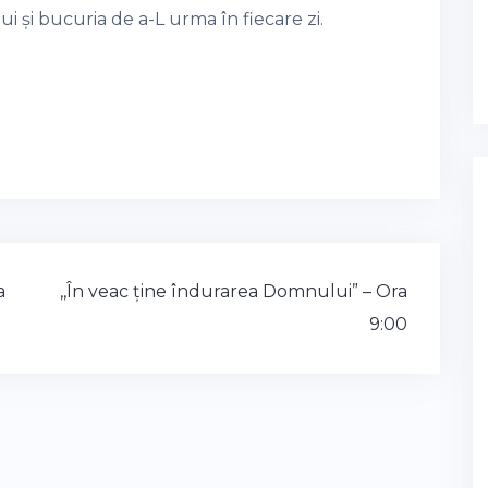
 și bucuria de a-L urma în fiecare zi.
a
,,În veac ține îndurarea Domnului” – Ora
9:00