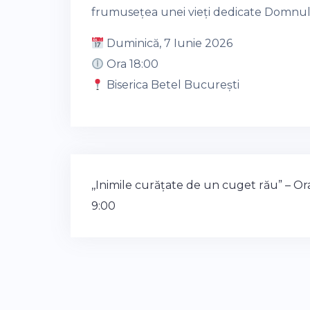
frumusețea unei vieți dedicate Domnului
Duminică, 7 Iunie 2026
Ora 18:00
Biserica Betel București
Post
,,Inimile curățate de un cuget rău” – Or
navigation
9:00