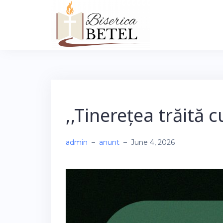
Skip
to
content
,,Tinerețea trăită
admin
–
anunt
–
June 4, 2026