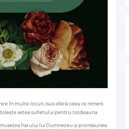
ire în multe locuri, Isus oferă ceea ce nimeni
potolește setea sufletului pentru totdeauna.
umusețea harului lui Dumnezeu și promisiunea