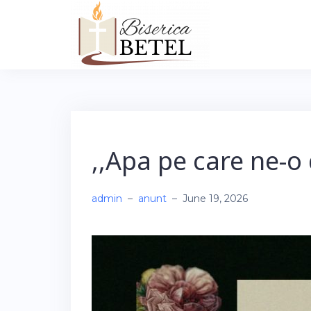
Skip
to
content
,,Apa pe care ne-o 
admin
–
anunt
–
June 19, 2026