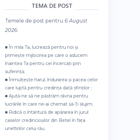
TEMA DE POST
Temele de post pentru
6 August
2026
:
■ În mila Ta, lucrează pentru noi și
primește mijlocirea pe care o aducem
înaintea Ta pentru cei încercați prin
suferință;
■ Înmulțește harul, îndurarea și pacea celor
care luptă pentru credința dată sfinților ;
■ Ajută-ne să ne păstrăm râvna pentru
lucrările în care ne-ai chemat să-Ți slujim;
■ Ridică o întăritură de apărarea în jurul
caselor credincioșilor din Betel în fața
uneltirilor celui rău.