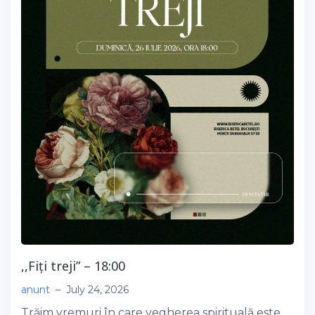
,,Fiți treji” – 18:00
anunt
–
July 24, 2026
Trăim vremuri în care vegherea spirituală este