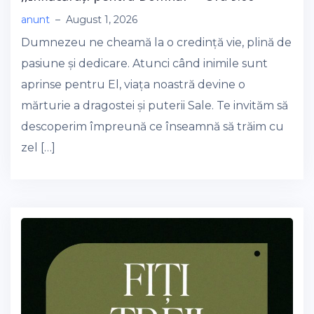
anunt
–
August 1, 2026
Dumnezeu ne cheamă la o credință vie, plină de
pasiune și dedicare. Atunci când inimile sunt
aprinse pentru El, viața noastră devine o
mărturie a dragostei și puterii Sale. Te invităm să
descoperim împreună ce înseamnă să trăim cu
zel […]