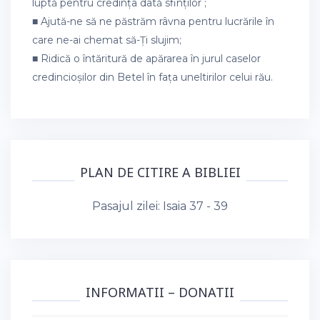
luptă pentru credința dată sfinților ;
■ Ajută-ne să ne păstrăm râvna pentru lucrările în
care ne-ai chemat să-Ți slujim;
■ Ridică o întăritură de apărarea în jurul caselor
credincioșilor din Betel în fața uneltirilor celui rău.
PLAN DE CITIRE A BIBLIEI
Pasajul zilei:
Isaia 37 - 39
INFORMATII – DONATII