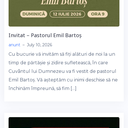
Invitat – Pastorul Emil Bartoș
anunt
–
July 10, 2026
Cu bucurie vă invităm să fiți alături de noi la un
timp de părtășie și zidire sufletească, în care
Cuvântul lui Dumnezeu va fi vestit de pastorul
Emil Bartoș. Vă așteptăm cu inimi deschise să ne
închinăm împreună, să fim […]