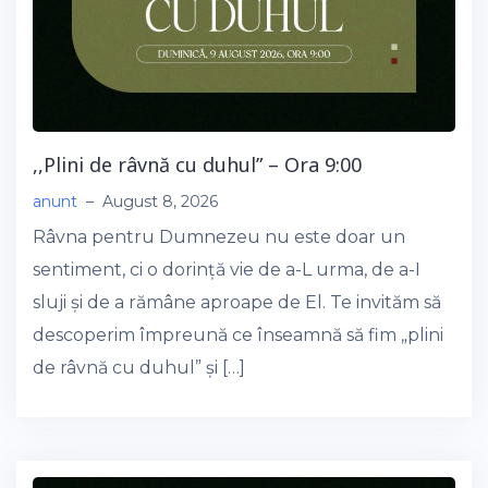
,,Plini de râvnă cu duhul” – Ora 9:00
anunt
–
August 8, 2026
Râvna pentru Dumnezeu nu este doar un
sentiment, ci o dorință vie de a-L urma, de a-I
sluji și de a rămâne aproape de El. Te invităm să
descoperim împreună ce înseamnă să fim „plini
de râvnă cu duhul” și […]