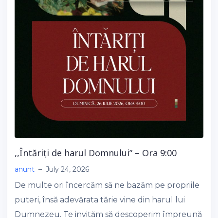
,,Întăriți de harul Domnului” – Ora 9:00
anunt
–
July 24, 2026
De multe ori încercăm să ne bazăm pe propriile
puteri, însă adevărata tărie vine din harul lui
Dumnezeu. Te invităm să descoperim împreună