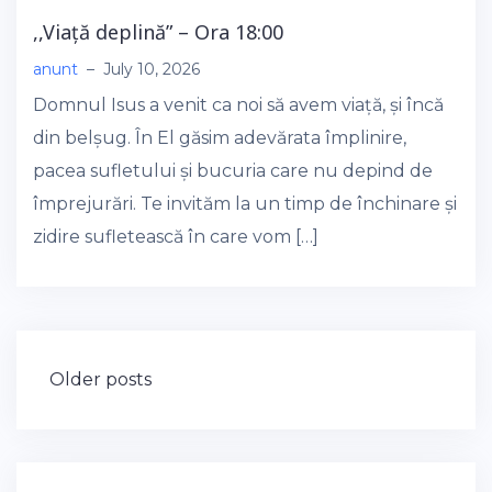
,,Viață deplină” – Ora 18:00
anunt
–
July 10, 2026
Domnul Isus a venit ca noi să avem viață, și încă
din belșug. În El găsim adevărata împlinire,
pacea sufletului și bucuria care nu depind de
împrejurări. Te invităm la un timp de închinare și
zidire sufletească în care vom […]
Posts
Older posts
navigation