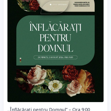
,,Înflăcărați pentru Domnul” – Ora 9:00