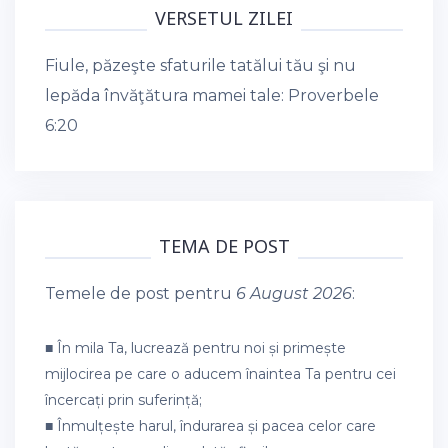
VERSETUL ZILEI
Fiule, păzeşte sfaturile tatălui tău şi nu
lepăda învăţătura mamei tale:
Proverbele
6:20
TEMA DE POST
Temele de post pentru
6 August 2026
:
■ În mila Ta, lucrează pentru noi și primește
mijlocirea pe care o aducem înaintea Ta pentru cei
încercați prin suferință;
■ Înmulțește harul, îndurarea și pacea celor care