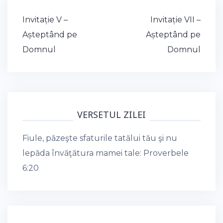
Post
Invitație V –
Invitație VII –
navigation
Așteptând pe
Așteptând pe
Domnul
Domnul
VERSETUL ZILEI
Fiule, păzeşte sfaturile tatălui tău şi nu
lepăda învăţătura mamei tale:
Proverbele
6:20