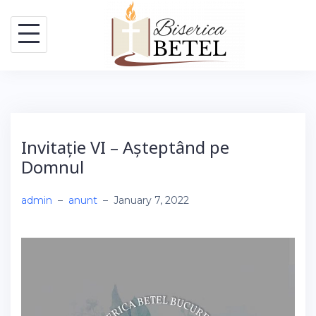
Skip
to
content
Invitație VI – Așteptând pe
Domnul
admin
–
anunt
–
January 7, 2022