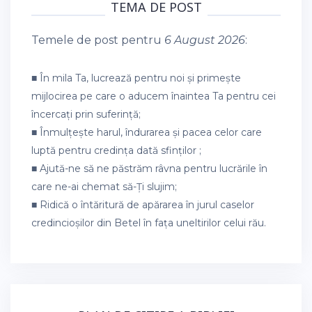
TEMA DE POST
Temele de post pentru
6 August 2026
:
■ În mila Ta, lucrează pentru noi și primește
mijlocirea pe care o aducem înaintea Ta pentru cei
încercați prin suferință;
■ Înmulțește harul, îndurarea și pacea celor care
luptă pentru credința dată sfinților ;
■ Ajută-ne să ne păstrăm râvna pentru lucrările în
care ne-ai chemat să-Ți slujim;
■ Ridică o întăritură de apărarea în jurul caselor
credincioșilor din Betel în fața uneltirilor celui rău.