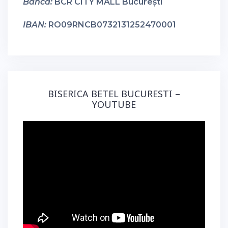
Banca:
BCR CITY MALL București
IBAN:
RO09RNCB0732131252470001
BISERICA BETEL BUCURESTI –
YOUTUBE