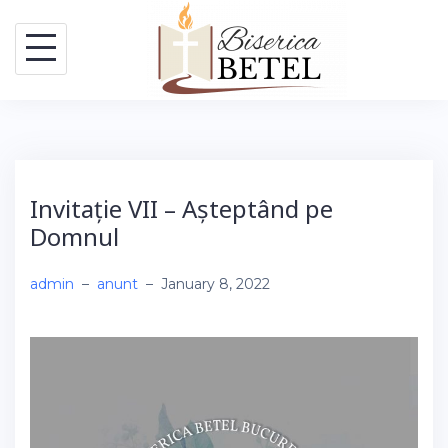
Skip
to
content
Invitație VII – Așteptând pe
Domnul
admin
–
anunt
–
January 8, 2022