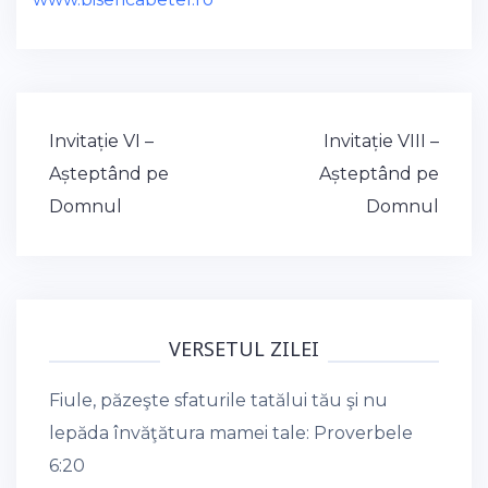
Post
Invitație VI –
Invitație VIII –
navigation
Așteptând pe
Așteptând pe
Domnul
Domnul
VERSETUL ZILEI
Fiule, păzeşte sfaturile tatălui tău şi nu
lepăda învăţătura mamei tale:
Proverbele
6:20