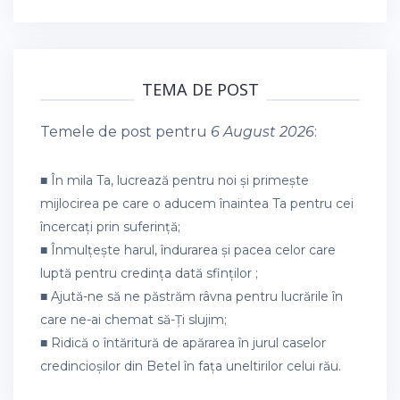
TEMA DE POST
Temele de post pentru
6 August 2026
:
■ În mila Ta, lucrează pentru noi și primește
mijlocirea pe care o aducem înaintea Ta pentru cei
încercați prin suferință;
■ Înmulțește harul, îndurarea și pacea celor care
luptă pentru credința dată sfinților ;
■ Ajută-ne să ne păstrăm râvna pentru lucrările în
care ne-ai chemat să-Ți slujim;
■ Ridică o întăritură de apărarea în jurul caselor
credincioșilor din Betel în fața uneltirilor celui rău.