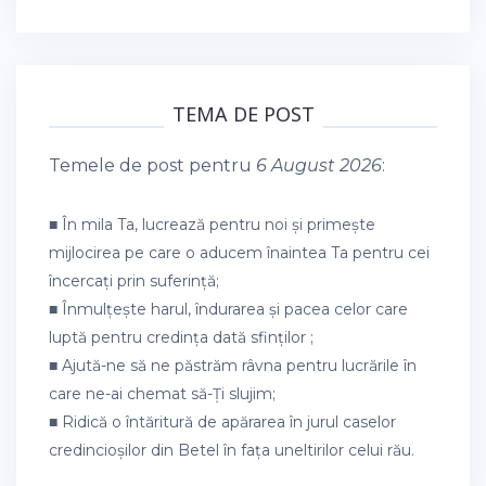
TEMA DE POST
Temele de post pentru
6 August 2026
:
■ În mila Ta, lucrează pentru noi și primește
mijlocirea pe care o aducem înaintea Ta pentru cei
încercați prin suferință;
■ Înmulțește harul, îndurarea și pacea celor care
luptă pentru credința dată sfinților ;
■ Ajută-ne să ne păstrăm râvna pentru lucrările în
care ne-ai chemat să-Ți slujim;
■ Ridică o întăritură de apărarea în jurul caselor
credincioșilor din Betel în fața uneltirilor celui rău.