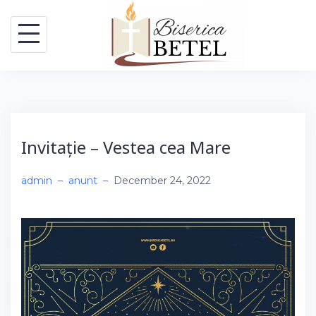
Skip
to
content
Invitație – Vestea cea Mare
admin
–
anunt
–
December 24, 2022