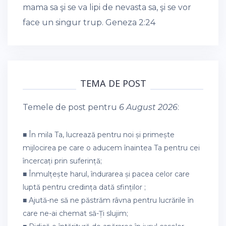
mama sa şi se va lipi de nevasta sa, şi se vor
face un singur trup.
Geneza 2:24
TEMA DE POST
Temele de post pentru
6 August 2026
:
■ În mila Ta, lucrează pentru noi și primește
mijlocirea pe care o aducem înaintea Ta pentru cei
încercați prin suferință;
■ Înmulțește harul, îndurarea și pacea celor care
luptă pentru credința dată sfinților ;
■ Ajută-ne să ne păstrăm râvna pentru lucrările în
care ne-ai chemat să-Ți slujim;