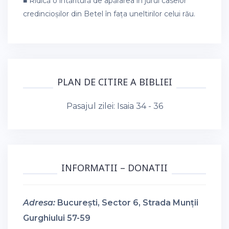
■ Ridică o întăritură de apărarea în jurul caselor
credincioșilor din Betel în fața uneltirilor celui rău.
PLAN DE CITIRE A BIBLIEI
Pasajul zilei:
Isaia 34 - 36
INFORMATII – DONATII
Adresa:
București, Sector 6, Strada Munții
Gurghiului 57-59