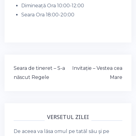
Dimineață Ora 10:00-12:00
Seara Ora 18:00-20:00
Post
Seara de tineret – S-a
Invitație – Vestea cea
navigation
născut Regele
Mare
VERSETUL ZILEI
De aceea va lăsa omul pe tatăl său şi pe