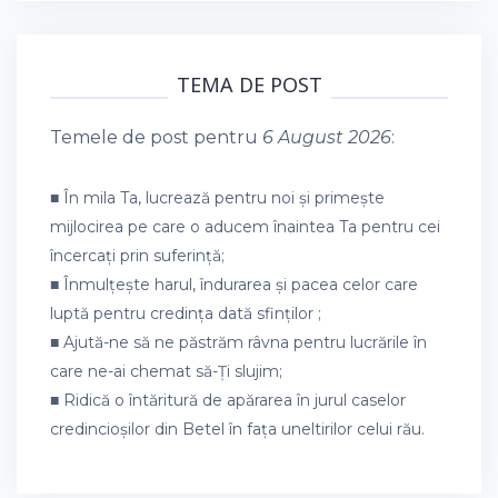
TEMA DE POST
Temele de post pentru
6 August 2026
:
■ În mila Ta, lucrează pentru noi și primește
mijlocirea pe care o aducem înaintea Ta pentru cei
încercați prin suferință;
■ Înmulțește harul, îndurarea și pacea celor care
luptă pentru credința dată sfinților ;
■ Ajută-ne să ne păstrăm râvna pentru lucrările în
care ne-ai chemat să-Ți slujim;
■ Ridică o întăritură de apărarea în jurul caselor
credincioșilor din Betel în fața uneltirilor celui rău.