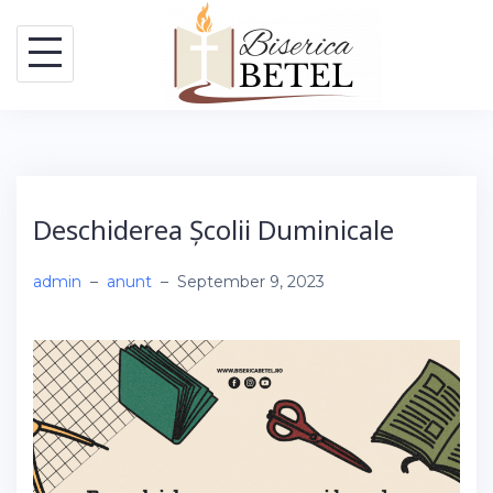
Skip
to
content
Deschiderea Școlii Duminicale
admin
–
anunt
–
September 9, 2023