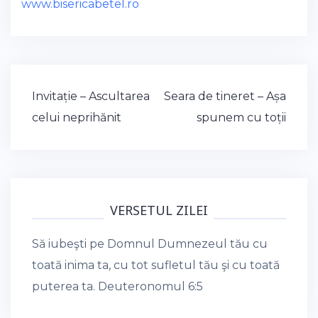
www.bisericabetel.ro
Post
Invitație – Ascultarea
Seara de tineret – Așa
navigation
celui neprihănit
spunem cu toții
VERSETUL ZILEI
Să iubeşti pe Domnul Dumnezeul tău cu
toată inima ta, cu tot sufletul tău şi cu toată
puterea ta.
Deuteronomul 6:5