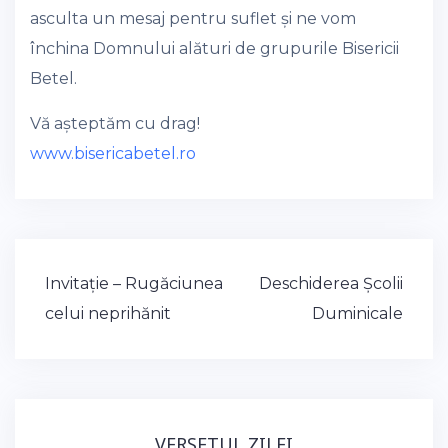
asculta un mesaj pentru suflet și ne vom
închina Domnului alături de grupurile Bisericii
Betel.
Vă așteptăm cu drag!
www.bisericabetel.ro
Post
Invitație – Rugăciunea
Deschiderea Școlii
navigation
celui neprihănit
Duminicale
VERSETUL ZILEI