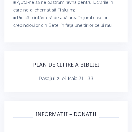
■ Ajută-ne să ne păstrăm râvna pentru lucrările în
care ne-ai chemat să-Ți slujim;
■ Ridică o întăritură de apărarea în jurul caselor
credincioșilor din Betel în fața uneltirilor celui rău.
PLAN DE CITIRE A BIBLIEI
Pasajul zilei:
Isaia 31 - 33
INFORMATII – DONATII