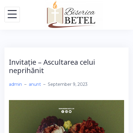
Skip
to
content
Invitație – Ascultarea celui
neprihănit
admin
–
anunt
–
September 9, 2023