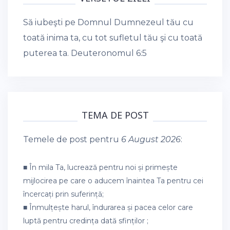
Să iubeşti pe Domnul Dumnezeul tău cu
toată inima ta, cu tot sufletul tău şi cu toată
puterea ta.
Deuteronomul 6:5
TEMA DE POST
Temele de post pentru
6 August 2026
:
■ În mila Ta, lucrează pentru noi și primește
mijlocirea pe care o aducem înaintea Ta pentru cei
încercați prin suferință;
■ Înmulțește harul, îndurarea și pacea celor care
luptă pentru credința dată sfinților ;