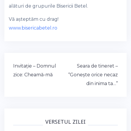
alături de grupurile Bisericii Betel.
Vă așteptăm cu drag!
www.bisericabetel.ro
Post
Invitație – Domnul
Seara de tineret –
navigation
zice: Cheamă-mă
“Gonește orice necaz
din inima ta…”
VERSETUL ZILEI