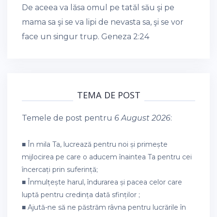
De aceea va lăsa omul pe tatăl său şi pe
mama sa şi se va lipi de nevasta sa, şi se vor
face un singur trup.
Geneza 2:24
TEMA DE POST
Temele de post pentru
6 August 2026
:
■ În mila Ta, lucrează pentru noi și primește
mijlocirea pe care o aducem înaintea Ta pentru cei
încercați prin suferință;
■ Înmulțește harul, îndurarea și pacea celor care
luptă pentru credința dată sfinților ;
■ Ajută-ne să ne păstrăm râvna pentru lucrările în