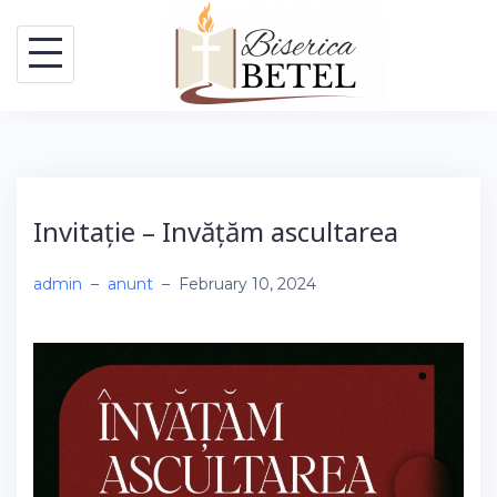
Skip
to
content
Invitație – Invățăm ascultarea
admin
–
anunt
–
February 10, 2024