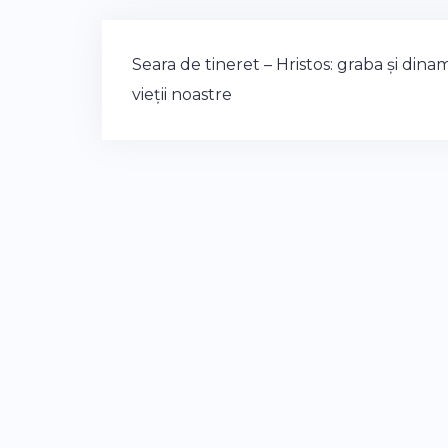
Post
Seara de tineret – Hristos: graba și dina
navigation
vieții noastre