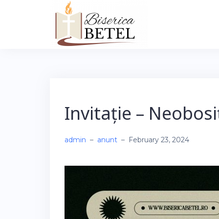
Skip
to
content
Invitație – Neobosi
admin
–
anunt
–
February 23, 2024