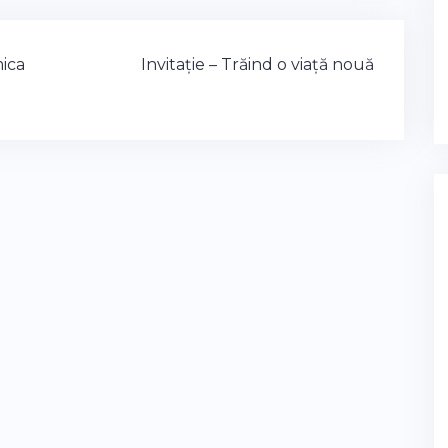
mica
Invitație – Trăind o viață nouă