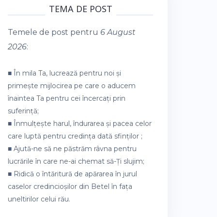
TEMA DE POST
Temele de post pentru
6 August
2026
:
■ În mila Ta, lucrează pentru noi și
primește mijlocirea pe care o aducem
înaintea Ta pentru cei încercați prin
suferință;
■ Înmulțește harul, îndurarea și pacea celor
care luptă pentru credința dată sfinților ;
■ Ajută-ne să ne păstrăm râvna pentru
lucrările în care ne-ai chemat să-Ți slujim;
■ Ridică o întăritură de apărarea în jurul
caselor credincioșilor din Betel în fața
uneltirilor celui rău.