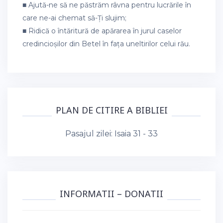
■ Ajută-ne să ne păstrăm râvna pentru lucrările în
care ne-ai chemat să-Ți slujim;
■ Ridică o întăritură de apărarea în jurul caselor
credincioșilor din Betel în fața uneltirilor celui rău.
PLAN DE CITIRE A BIBLIEI
Pasajul zilei:
Isaia 31 - 33
INFORMATII – DONATII