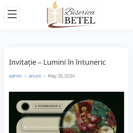
Skip
to
content
Invitație – Lumini în întuneric
admin
–
anunt
–
May 25, 2024