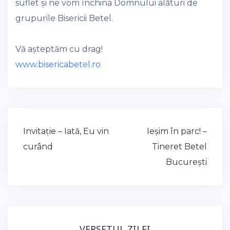
suflet și ne vom închina Domnului alături de
grupurile Bisericii Betel.
Vă așteptăm cu drag!
www.bisericabetel.ro
Post
Invitație – Iată, Eu vin
Ieșim în parc! –
navigation
curând
Tineret Betel
București
VERSETUL ZILEI