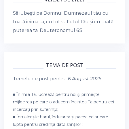
Să iubeşti pe Domnul Dumnezeul tău cu
toată inima ta, cu tot sufletul tău şi cu toată
puterea ta.
Deuteronomul 6:5
TEMA DE POST
Temele de post pentru
6 August 2026
:
■ În mila Ta, lucrează pentru noi și primește
mijlocirea pe care o aducem înaintea Ta pentru cei
încercați prin suferință;
■ Înmulțește harul, îndurarea și pacea celor care
luptă pentru credința dată sfinților ;