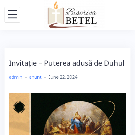
Skip
to
content
Invitație – Puterea adusă de Duhul
admin
–
anunt
–
June 22, 2024