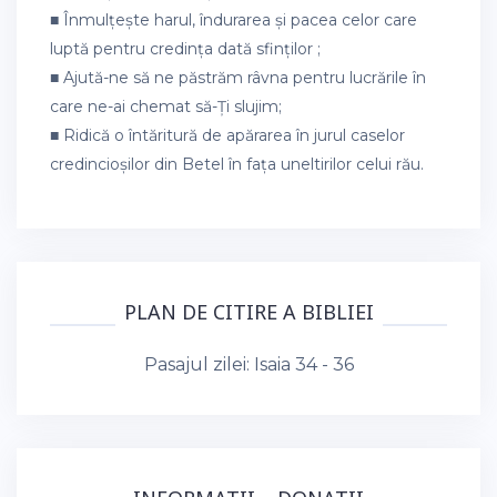
■ Înmulțește harul, îndurarea și pacea celor care
luptă pentru credința dată sfinților ;
■ Ajută-ne să ne păstrăm râvna pentru lucrările în
care ne-ai chemat să-Ți slujim;
■ Ridică o întăritură de apărarea în jurul caselor
credincioșilor din Betel în fața uneltirilor celui rău.
PLAN DE CITIRE A BIBLIEI
Pasajul zilei:
Isaia 34 - 36