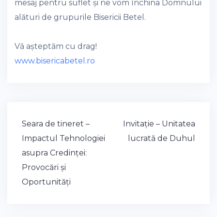
mesaj pentru suflet și ne vom închina Domnului
alături de grupurile Bisericii Betel.
Vă așteptăm cu drag!
www.bisericabetel.ro
Post
Seara de tineret –
Invitație – Unitatea
navigation
Impactul Tehnologiei
lucrată de Duhul
asupra Credinței:
Provocări și
Oportunități