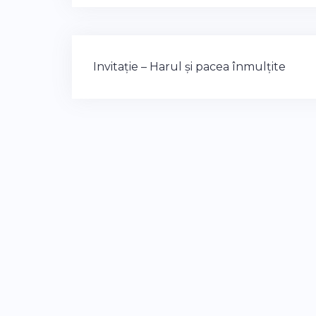
Post
Invitație – Harul și pacea înmulțite
navigation