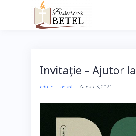
Skip
to
content
Invitație – Ajutor 
admin
–
anunt
–
August 3, 2024