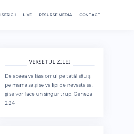
ISERICII
LIVE
RESURSE MEDIA
CONTACT
VERSETUL ZILEI
De aceea va lăsa omul pe tatăl său şi
pe mama sa şi se va lipi de nevasta sa,
şi se vor face un singur trup.
Geneza
2:24