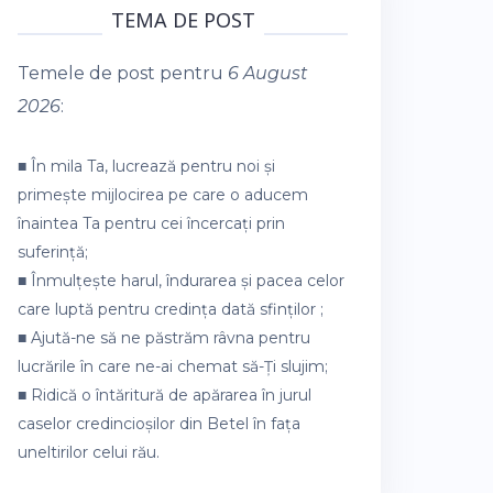
TEMA DE POST
Temele de post pentru
6 August
2026
:
■ În mila Ta, lucrează pentru noi și
primește mijlocirea pe care o aducem
înaintea Ta pentru cei încercați prin
suferință;
■ Înmulțește harul, îndurarea și pacea celor
care luptă pentru credința dată sfinților ;
■ Ajută-ne să ne păstrăm râvna pentru
lucrările în care ne-ai chemat să-Ți slujim;
■ Ridică o întăritură de apărarea în jurul
caselor credincioșilor din Betel în fața
uneltirilor celui rău.