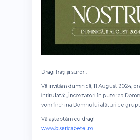
Dragi frați și surori,
Vă invităm duminică, 11 August 2024, or
intitulată: ,,Încrezători în puterea Dom
vom închina Domnului alături de grupuri
Vă așteptăm cu drag!
www.bisericabetel.ro