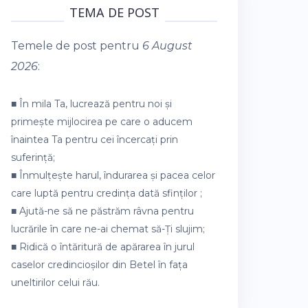
TEMA DE POST
Temele de post pentru
6 August
2026
:
■ În mila Ta, lucrează pentru noi și
primește mijlocirea pe care o aducem
înaintea Ta pentru cei încercați prin
suferință;
■ Înmulțește harul, îndurarea și pacea celor
care luptă pentru credința dată sfinților ;
■ Ajută-ne să ne păstrăm râvna pentru
lucrările în care ne-ai chemat să-Ți slujim;
■ Ridică o întăritură de apărarea în jurul
caselor credincioșilor din Betel în fața
uneltirilor celui rău.