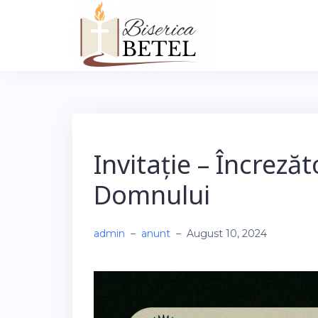
Skip
to
content
Invitație – Încrezăt
Domnului
admin
–
anunt
–
August 10, 2024