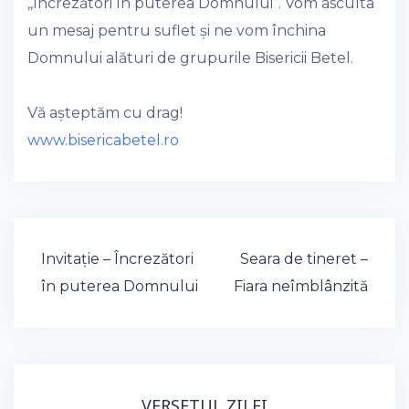
,,Încrezători în puterea Domnului”. Vom asculta
un mesaj pentru suflet și ne vom închina
Domnului alături de grupurile Bisericii Betel.
Vă așteptăm cu drag!
www.bisericabetel.ro
Post
Invitație – Încrezători
Seara de tineret –
navigation
în puterea Domnului
Fiara neîmblânzită
VERSETUL ZILEI