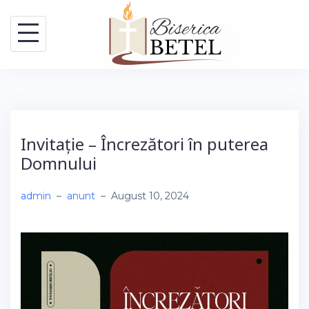
Skip
to
content
Invitație – Încrezători în puterea
Domnului
admin
–
anunt
–
August 10, 2024