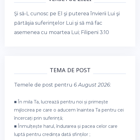
Şi să-L cunosc pe El şi puterea învierii Lui şi
părtăşia suferinţelor Lui şi să mă fac
asemenea cu moartea Lui;
Filipeni 3:10
TEMA DE POST
Temele de post pentru
6 August 2026
:
■ În mila Ta, lucrează pentru noi și primește
mijlocirea pe care o aducem înaintea Ta pentru cei
încercați prin suferință;
■ Înmulțește harul, îndurarea și pacea celor care
luptă pentru credința dată sfinților ;