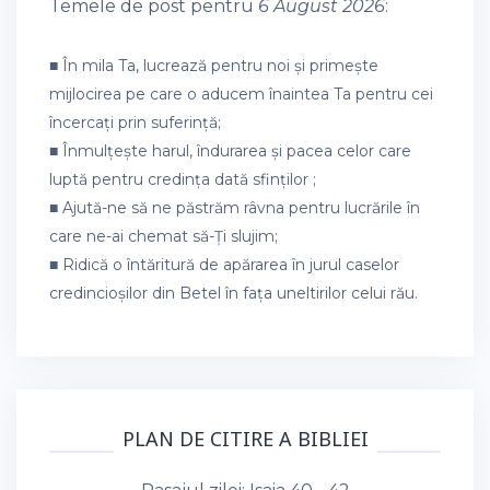
Temele de post pentru
6 August 2026
:
■ În mila Ta, lucrează pentru noi și primește
mijlocirea pe care o aducem înaintea Ta pentru cei
încercați prin suferință;
■ Înmulțește harul, îndurarea și pacea celor care
luptă pentru credința dată sfinților ;
■ Ajută-ne să ne păstrăm râvna pentru lucrările în
care ne-ai chemat să-Ți slujim;
■ Ridică o întăritură de apărarea în jurul caselor
credincioșilor din Betel în fața uneltirilor celui rău.
PLAN DE CITIRE A BIBLIEI