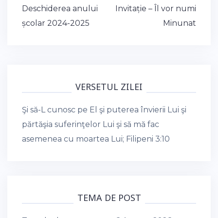
Post
Deschiderea anului
Invitație – Îl vor numi
navigation
școlar 2024-2025
Minunat
VERSETUL ZILEI
Şi să-L cunosc pe El şi puterea învierii Lui şi
părtăşia suferinţelor Lui şi să mă fac
asemenea cu moartea Lui;
Filipeni 3:10
TEMA DE POST