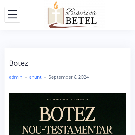
Skip
to
content
Botez
admin
–
anunt
–
September 6, 2024