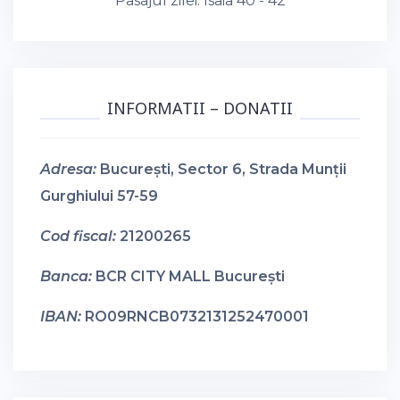
Pasajul zilei:
Isaia 40 - 42
INFORMATII – DONATII
Adresa:
București, Sector 6, Strada Munții
Gurghiului 57-59
Cod fiscal:
21200265
Banca:
BCR CITY MALL București
IBAN:
RO09RNCB0732131252470001