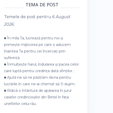
TEMA DE POST
Temele de post pentru
6 August
2026
:
■ În mila Ta, lucrează pentru noi și
primește mijlocirea pe care o aducem
înaintea Ta pentru cei încercați prin
suferință;
■ Înmulțește harul, îndurarea și pacea celor
care luptă pentru credința dată sfinților ;
■ Ajută-ne să ne păstrăm râvna pentru
lucrările în care ne-ai chemat să-Ți slujim;
■ Ridică o întăritură de apărarea în jurul
caselor credincioșilor din Betel în fața
uneltirilor celui rău.