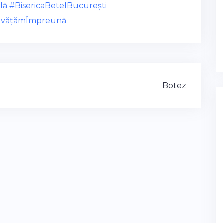
lă
#BisericaBetelBucurești
nvățămÎmpreună
Botez