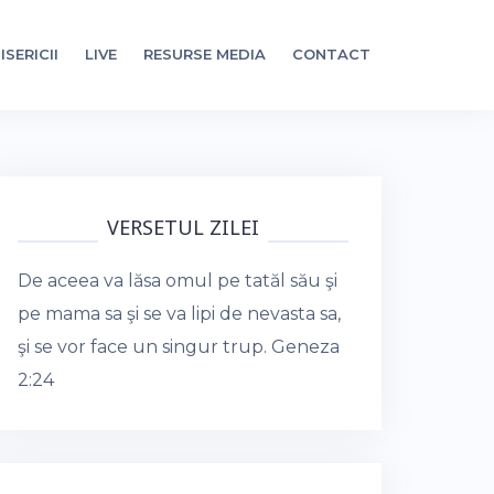
ISERICII
LIVE
RESURSE MEDIA
CONTACT
VERSETUL ZILEI
De aceea va lăsa omul pe tatăl său şi
pe mama sa şi se va lipi de nevasta sa,
şi se vor face un singur trup.
Geneza
2:24