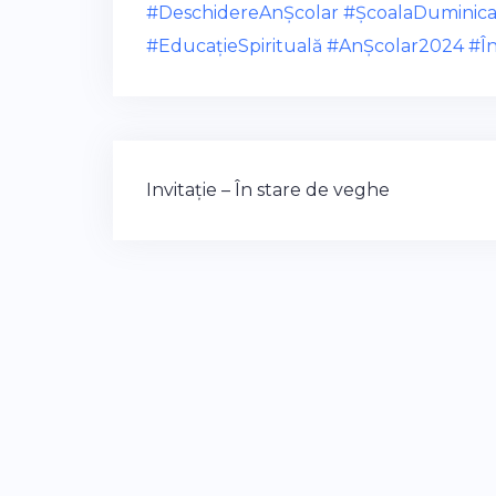
#DeschidereAnȘcolar
#ȘcoalaDuminica
#EducațieSpirituală
#AnȘcolar2024
#Î
Post
Invitație – În stare de veghe
navigation