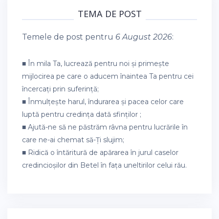
TEMA DE POST
Temele de post pentru
6 August 2026
:
■ În mila Ta, lucrează pentru noi și primește
mijlocirea pe care o aducem înaintea Ta pentru cei
încercați prin suferință;
■ Înmulțește harul, îndurarea și pacea celor care
luptă pentru credința dată sfinților ;
■ Ajută-ne să ne păstrăm râvna pentru lucrările în
care ne-ai chemat să-Ți slujim;
■ Ridică o întăritură de apărarea în jurul caselor
credincioșilor din Betel în fața uneltirilor celui rău.