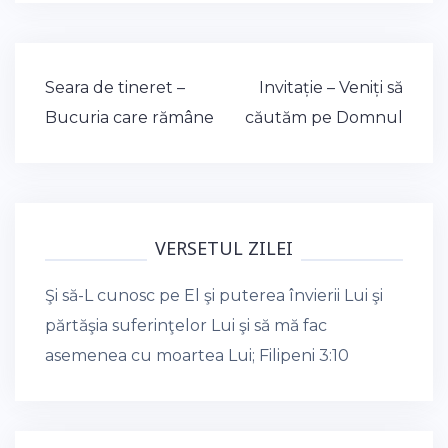
Post
Seara de tineret –
Invitație – Veniți să
navigation
Bucuria care rămâne
căutăm pe Domnul
VERSETUL ZILEI
Şi să-L cunosc pe El şi puterea învierii Lui şi
părtăşia suferinţelor Lui şi să mă fac
asemenea cu moartea Lui;
Filipeni 3:10