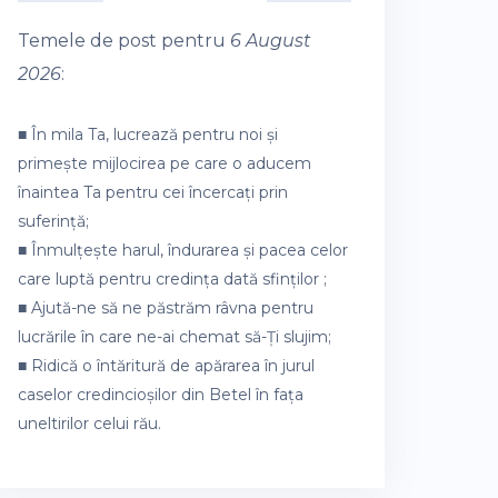
Temele de post pentru
6 August
2026
:
■ În mila Ta, lucrează pentru noi și
primește mijlocirea pe care o aducem
înaintea Ta pentru cei încercați prin
suferință;
■ Înmulțește harul, îndurarea și pacea celor
care luptă pentru credința dată sfinților ;
■ Ajută-ne să ne păstrăm râvna pentru
lucrările în care ne-ai chemat să-Ți slujim;
■ Ridică o întăritură de apărarea în jurul
caselor credincioșilor din Betel în fața
uneltirilor celui rău.