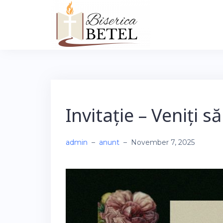
Skip
to
content
Invitație – Veniți
admin
–
anunt
–
November 7, 2025